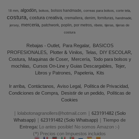
algodón
bolsos handmade
18 mm
bolsos
correas para bolsos
corte tela
costura
costura creativa
cremallera
denim
fornituras
handmade
merceria
patchwork
poplin
por metros
jersey
ribete
tijeras
tijeras de
costura
Rebajas - Outlet
Para Regalar
BASICOS
PROFESIONALES
Plotter & Vinilos
Telas
DIY ESCOLAR
Costura
Maquinas de Coser
Mercería
Todo para bolsos y
mochilas
Cursos On-Line y Guias Descargables
Tejer
Libros y Patrones
Papeleria
Kits
Ir arriba
Contáctanos
Aviso Legal
Política de Privacidad
Condiciones de Compra
Desistir de un pedido
Políticas de
Cookies
| lolabotonagranollers@hotmail.com |
623191482 (Solo
Whatsapp)
|
623191482 (Solo Whatsapp)
|
Tiempo de
Entrega:
Lo antes posible! No somos Amazon :-)
(*) Precios con Impuestos incluidos