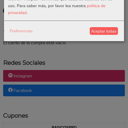
uso.
Para saber más, por favor lea nuestra
política de
GRATIS *
privacidad
.
Consultar Destinos
Preferencias
Aceptar todas
Tu Carrito (0)
El carrito de la compra está vacío
Redes Sociales
Instagram
Facebook
Cupones
BASICOSPRO