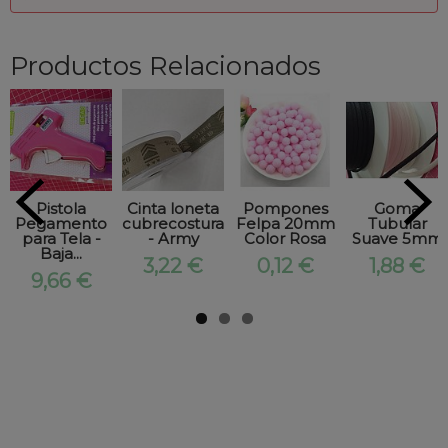
Productos Relacionados
Pistola
Cinta loneta
Pompones
Goma
Pegamento
cubrecosturas
Felpa 20mm
Tubular
para Tela -
- Army
Color Rosa
Suave 5mm
Baja...
3,22 €
0,12 €
1,88 €
9,66 €