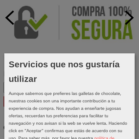
Servicios que nos gustaría
Marcas
utilizar
Aunque sabemos que prefieres las galletas de chocolate,
nuestras cookies son una importante contribución a tu
experiencia de compra. Nos ayudan a enseñarte jugosas
ofertas, recuerdan tus preferencias para facilitar tu
navegación y nos avisan si la web se vuelve lenta. Haciendo
Costes de Envío
click en "Aceptar" confirmas que estás de acuerdo con su
uso.
Para saber más, por favor lea nuestra
política de
GRATIS *