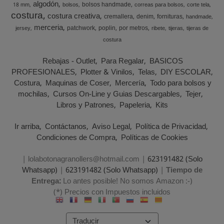
algodón
bolsos handmade
18 mm
bolsos
correas para bolsos
corte tela
costura
costura creativa
cremallera
denim
fornituras
handmade
merceria
patchwork
poplin
por metros
jersey
ribete
tijeras
tijeras de
costura
Rebajas - Outlet
Para Regalar
BASICOS
PROFESIONALES
Plotter & Vinilos
Telas
DIY ESCOLAR
Costura
Maquinas de Coser
Mercería
Todo para bolsos y
mochilas
Cursos On-Line y Guias Descargables
Tejer
Libros y Patrones
Papeleria
Kits
Ir arriba
Contáctanos
Aviso Legal
Política de Privacidad
Condiciones de Compra
Políticas de Cookies
| lolabotonagranollers@hotmail.com |
623191482 (Solo
Whatsapp)
|
623191482 (Solo Whatsapp)
|
Tiempo de
Entrega:
Lo antes posible! No somos Amazon :-)
(*) Precios con Impuestos incluidos