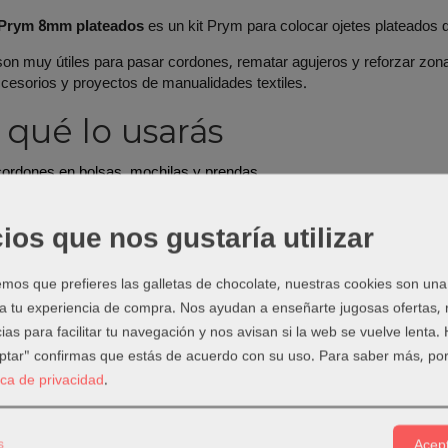
s Prym 8mm plateados
es un kit Prym para colocar ojetes plateados 
son muy útiles para pasar cordones, rematar agujeros y reforzar zon
cesorios y proyectos de manualidades textiles.
 qué lo usarás
ordones en bolsas, mochilas y prendas.
r agujeros en proyectos textiles.
 accesorios de costura creativa.
ios que nos gustaría utilizar
acabado más limpio y resistente.
ejo de Laura
os que prefieres las galletas de chocolate, nuestras cookies son una
 a tu experiencia de compra. Nos ayudan a enseñarte jugosas ofertas,
corta o perfora justo lo necesario. Si haces el agujero demasiado gran
ias para facilitar tu navegación y nos avisan si la web se vuelve lenta.
istencia.
eptar" confirmas que estás de acuerdo con su uso.
Para saber más, por
tica de privacidad
.
 encaja en tu costurero
e de nuestra selección de
snaps y botones a presión para costura
, d
s
Acept