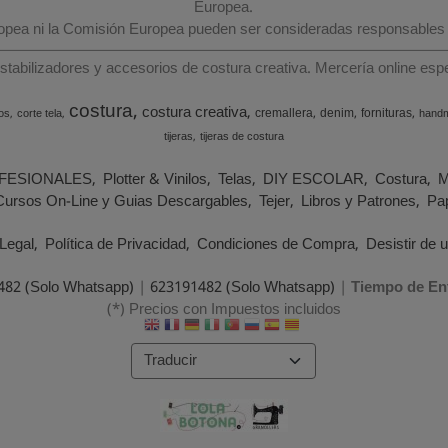
Europea.
ropea ni la Comisión Europea pueden ser consideradas responsables
estabilizadores y accesorios de costura creativa. Mercería online e
costura
costura creativa
cremallera
denim
fornituras
os
corte tela
hand
tijeras
tijeras de costura
FESIONALES
Plotter & Vinilos
Telas
DIY ESCOLAR
Costura
M
Cursos On-Line y Guias Descargables
Tejer
Libros y Patrones
Pap
Legal
Política de Privacidad
Condiciones de Compra
Desistir de 
482 (Solo Whatsapp)
|
623191482 (Solo Whatsapp)
|
Tiempo de En
(*) Precios con Impuestos incluidos