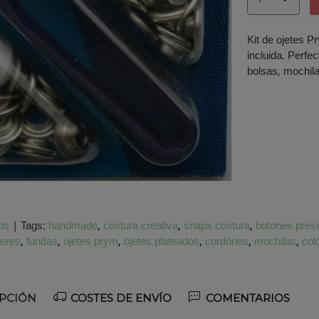
Kit de ojetes 
incluida. Perfe
bolsas, mochila
ps
|
Tags:
handmade
costura creativa
snaps costura
botones pres
eres
fundas
ojetes prym
ojetes plateados
cordones
mochilas
col
PCIÓN
COSTES DE ENVÍO
COMENTARIOS