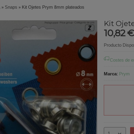
a
»
Snaps
»
Kit Ojetes Prym 8mm plateados
Kit Oje
10,82 
Producto Dispo
Costes de e
Marca
:
Prym