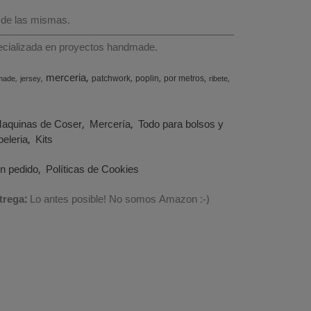
 de las mismas.
specializada en proyectos handmade.
merceria
patchwork
poplin
por metros
made
jersey
ribete
aquinas de Coser
Mercería
Todo para bolsos y
eleria
Kits
un pedido
Políticas de Cookies
trega:
Lo antes posible! No somos Amazon :-)