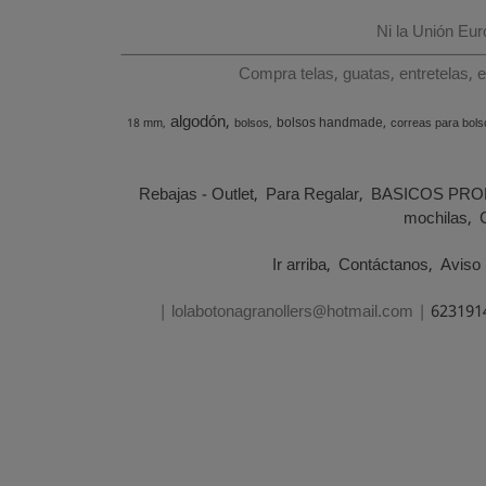
Ni la Unión Eu
Compra telas, guatas, entretelas, 
algodón
bolsos handmade
18 mm
bolsos
correas para bols
Rebajas - Outlet
Para Regalar
BASICOS PRO
mochilas
Ir arriba
Contáctanos
Aviso 
| lolabotonagranollers@hotmail.com |
623191