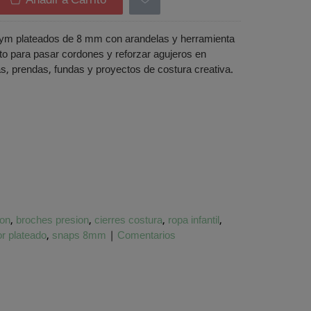
Añadir a Carrito
Prym plateados de 8 mm con arandelas y herramienta
cto para pasar cordones y reforzar agujeros en
s, prendas, fundas y proyectos de costura creativa.
ion
broches presion
cierres costura
ropa infantil
or plateado
snaps 8mm
|
Comentarios