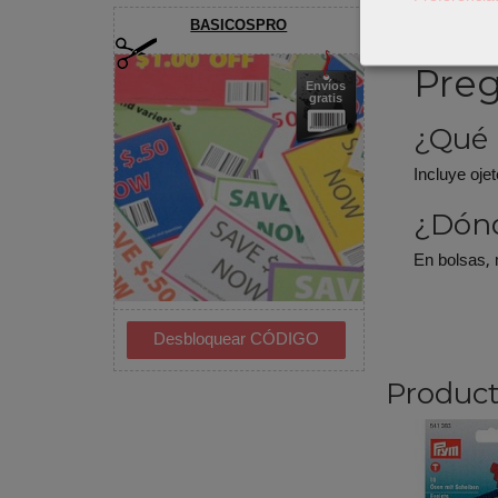
accesorios 
BASICOSPRO
principal d
Preg
Envíos
gratis
¿Qué i
Incluye oje
¿Dónd
En bolsas, 
Product