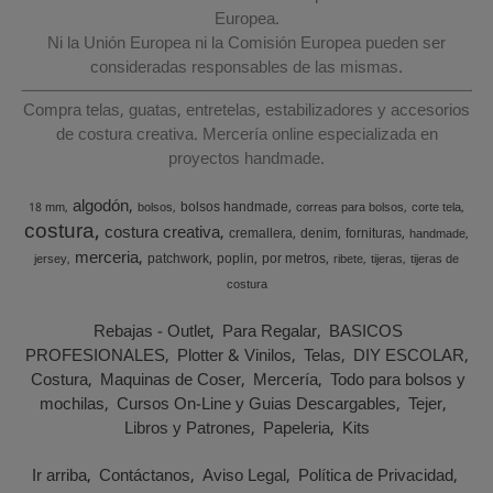
Europea.
Ni la Unión Europea ni la Comisión Europea pueden ser
consideradas responsables de las mismas.
Compra telas, guatas, entretelas, estabilizadores y accesorios
de costura creativa. Mercería online especializada en
proyectos handmade.
algodón
bolsos handmade
18 mm
bolsos
correas para bolsos
corte tela
costura
costura creativa
cremallera
denim
fornituras
handmade
merceria
patchwork
poplin
por metros
jersey
ribete
tijeras
tijeras de
costura
Rebajas - Outlet
Para Regalar
BASICOS
PROFESIONALES
Plotter & Vinilos
Telas
DIY ESCOLAR
Costura
Maquinas de Coser
Mercería
Todo para bolsos y
mochilas
Cursos On-Line y Guias Descargables
Tejer
Libros y Patrones
Papeleria
Kits
Ir arriba
Contáctanos
Aviso Legal
Política de Privacidad