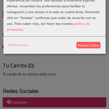
experiencia de compra. Nos ayudan a enseñarte jugosas
ofertas, recuerdan tus preferencias para facilitar tu
navegación y nos avisan si la web se vuelve lenta. Haciendo
click en "Aceptar" confirmas que estás de acuerdo con su
uso.
Para saber más, por favor lea nuestra
política de
privacidad
.
Costes de Envío
GRATIS *
Preferencias
Aceptar todas
Consultar Destinos
Tu Carrito (0)
El carrito de la compra está vacío
Redes Sociales
Instagram