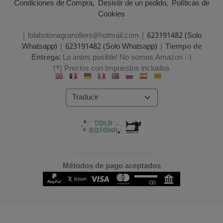
Condiciones de Compra
Desistir de un pedido
Políticas de
Cookies
| lolabotonagranollers@hotmail.com |
623191482 (Solo
Whatsapp)
|
623191482 (Solo Whatsapp)
|
Tiempo de
Entrega:
Lo antes posible! No somos Amazon :-)
(*) Precios con Impuestos incluidos
Métodos de pago aceptados