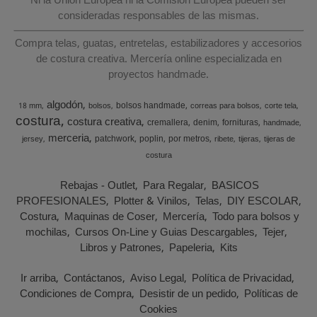
Ni la Unión Europea ni la Comisión Europea pueden ser
consideradas responsables de las mismas.
Compra telas, guatas, entretelas, estabilizadores y accesorios
de costura creativa. Mercería online especializada en
proyectos handmade.
algodón
bolsos handmade
18 mm
bolsos
correas para bolsos
corte tela
costura
costura creativa
cremallera
denim
fornituras
handmade
merceria
patchwork
poplin
por metros
jersey
ribete
tijeras
tijeras de
costura
Rebajas - Outlet
Para Regalar
BASICOS
PROFESIONALES
Plotter & Vinilos
Telas
DIY ESCOLAR
Costura
Maquinas de Coser
Mercería
Todo para bolsos y
mochilas
Cursos On-Line y Guias Descargables
Tejer
Libros y Patrones
Papeleria
Kits
Ir arriba
Contáctanos
Aviso Legal
Política de Privacidad
Condiciones de Compra
Desistir de un pedido
Políticas de
Cookies