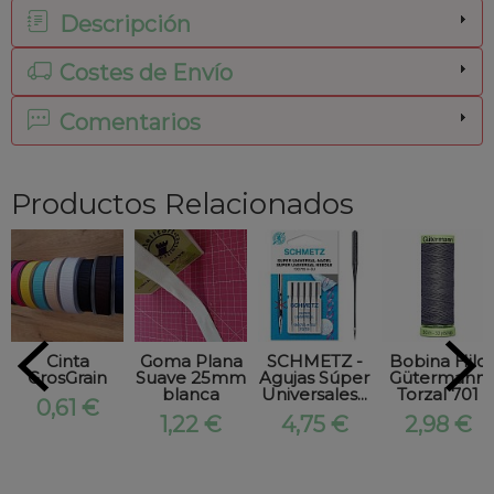
Descripción
Costes de Envío
Comentarios
Productos Relacionados
Cinta
Goma Plana
SCHMETZ -
Bobina Hilo
GrosGrain
Suave 25mm
Agujas Súper
Gütermann
blanca
Universales...
Torzal 701
0,61 €
1,22 €
4,75 €
2,98 €