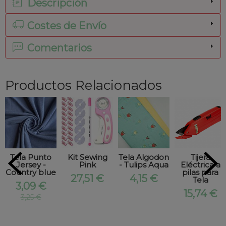
Descripción
Costes de Envío
Comentarios
Productos Relacionados
Tela Punto
Kit Sewing
Tela Algodon
Tijera
Jersey -
Pink
- Tulips Aqua
Eléctrica a
Country blue
pilas para
27,51 €
4,15 €
Tela
3,09 €
15,74 €
3,25 €