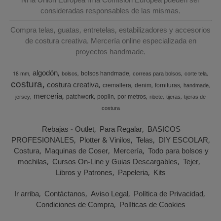
Ni la Unión Europea ni la Comisión Europea pueden ser
consideradas responsables de las mismas.
Compra telas, guatas, entretelas, estabilizadores y accesorios
de costura creativa. Mercería online especializada en
proyectos handmade.
algodón
bolsos handmade
18 mm
bolsos
correas para bolsos
corte tela
costura
costura creativa
cremallera
denim
fornituras
handmade
merceria
patchwork
poplin
por metros
jersey
ribete
tijeras
tijeras de
costura
Rebajas - Outlet
Para Regalar
BASICOS
PROFESIONALES
Plotter & Vinilos
Telas
DIY ESCOLAR
Costura
Maquinas de Coser
Mercería
Todo para bolsos y
mochilas
Cursos On-Line y Guias Descargables
Tejer
Libros y Patrones
Papeleria
Kits
Ir arriba
Contáctanos
Aviso Legal
Política de Privacidad
Condiciones de Compra
Políticas de Cookies