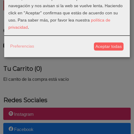
navegación y nos avisan si la web se vuelve lenta. Haciendo
click en "Aceptar" confirmas que estás de acuerdo con su
uso.
Para saber más, por favor lea nuestra
política de
privacidad
.
Costes de Envío
GRATIS *
Preferencias
Aceptar todas
Consultar Destinos
Tu Carrito (0)
El carrito de la compra está vacío
Redes Sociales
Instagram
Facebook