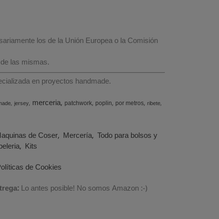
esariamente los de la Unión Europea o la Comisión
 de las mismas.
specializada en proyectos handmade.
merceria
patchwork
poplin
por metros
made
jersey
ribete
aquinas de Coser
Mercería
Todo para bolsos y
eleria
Kits
olíticas de Cookies
trega:
Lo antes posible! No somos Amazon :-)