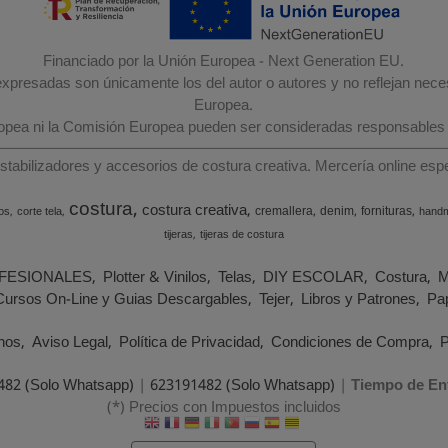
Financiado por la Unión Europea - Next Generation EU.
 expresadas son únicamente los del autor o autores y no reflejan nec
Europea.
ropea ni la Comisión Europea pueden ser consideradas responsables
estabilizadores y accesorios de costura creativa. Mercería online e
costura
costura creativa
cremallera
denim
fornituras
os
corte tela
hand
tijeras
tijeras de costura
FESIONALES
Plotter & Vinilos
Telas
DIY ESCOLAR
Costura
M
Cursos On-Line y Guias Descargables
Tejer
Libros y Patrones
Pap
nos
Aviso Legal
Política de Privacidad
Condiciones de Compra
P
482 (Solo Whatsapp)
|
623191482 (Solo Whatsapp)
|
Tiempo de En
(*) Precios con Impuestos incluidos