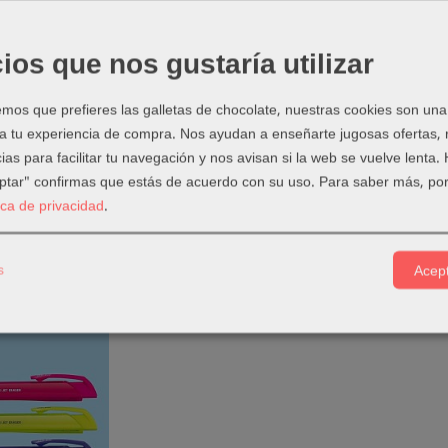
de caucho sintético tipo 'miga de pan'. Para borrar una amplia gama
ios que nos gustaría utilizar
a clásica goma MILAN 430 es una de las más vendidas. Medidas goma
cambio para cualquier goma de borrar con afilalápices o eraser&br
os que prefieres las galletas de chocolate, nuestras cookies son una
 a tu experiencia de compra. Nos ayudan a enseñarte jugosas ofertas,
 también con funda. Las gomas de borrar MILAN están fabricadas en
ias para facilitar tu navegación y nos avisan si la web se vuelve lenta.
tidos blanca, rosa o verde
eptar" confirmas que estás de acuerdo con su uso.
Para saber más, por
tica de privacidad
.
s
Acept
os Relacionados