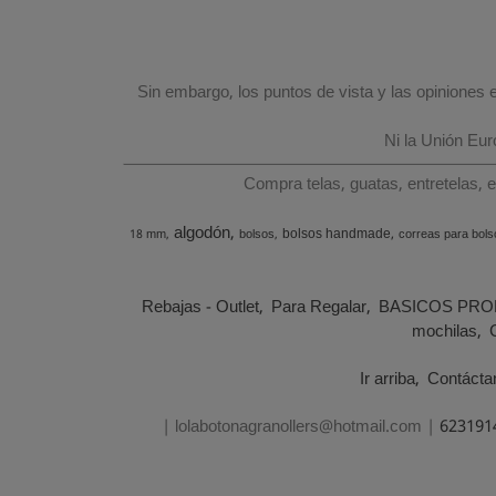
Sin embargo, los puntos de vista y las opiniones
Ni la Unión Eu
Compra telas, guatas, entretelas, 
algodón
bolsos handmade
18 mm
bolsos
correas para bols
Rebajas - Outlet
Para Regalar
BASICOS PRO
mochilas
Ir arriba
Contácta
| lolabotonagranollers@hotmail.com |
623191