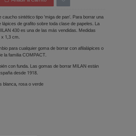
Añadir a Carrito
aucho sintético tipo 'miga de pan'. Para borrar una
lápices de grafito sobre toda clase de papeles. La
ILAN 430 es una de las más vendidas. Medidas
 x 1,3 cm.
io para cualquier goma de borrar con afilalápices o
de la familia COMPACT.
bién con funda. Las gomas de borrar MILAN están
España desde 1918.
s blanca, rosa o verde