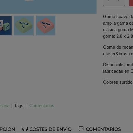
Goma suave de c
amplia gama de 
clásica goma M
goma: 2,8 x 2,8
Goma de recamb
eraser&brush 
Disponible tam
fabricadas en 
Colores surtido
leria
|
Tags:
|
Comentarios
PCIÓN
COSTES DE ENVÍO
COMENTARIOS