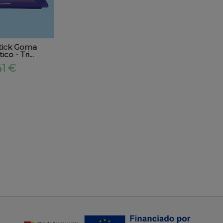
Stick Goma
co - Tri...
41 €