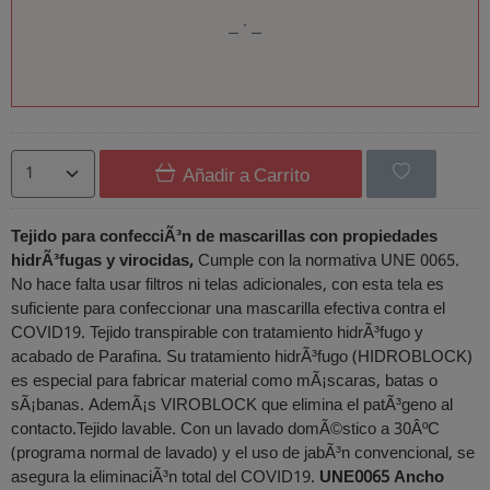
Añadir a Carrito
Tejido para confecciÃ³n de mascarillas con propiedades
hidrÃ³fugas y virocidas,
Cumple con la normativa UNE 0065.
No hace falta usar filtros ni telas adicionales, con esta tela es
suficiente para confeccionar una mascarilla efectiva contra el
COVID19. Tejido transpirable con tratamiento hidrÃ³fugo y
acabado de Parafina. Su tratamiento hidrÃ³fugo (HIDROBLOCK)
es especial para fabricar material como mÃ¡scaras, batas o
sÃ¡banas. AdemÃ¡s VIROBLOCK que elimina el patÃ³geno al
contacto.Tejido lavable. Con un lavado domÃ©stico a 30ÂºC
(programa normal de lavado) y el uso de jabÃ³n convencional, se
asegura la eliminaciÃ³n total del COVID19.
UNE0065
Ancho