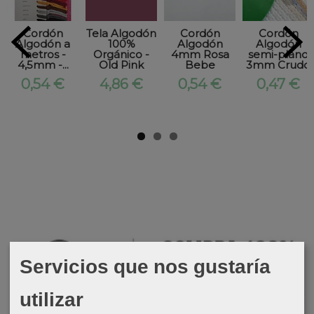
Cordón
Tela Algodón
Cordón
Cordón
Algodón a
100%
Algodón
Algodón
metros -
Orgánico -
4mm Rosa
semi-plano
4,5mm -...
Old Pink
Bebe
3mm Crudo
0,54 €
4,86 €
0,54 €
0,47 €
Servicios que nos gustaría
utilizar