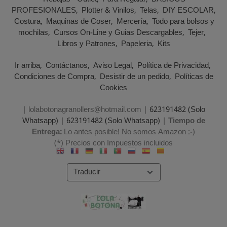
PROFESIONALES
Plotter & Vinilos
Telas
DIY ESCOLAR
Costura
Maquinas de Coser
Mercería
Todo para bolsos y
mochilas
Cursos On-Line y Guias Descargables
Tejer
Libros y Patrones
Papeleria
Kits
Ir arriba
Contáctanos
Aviso Legal
Política de Privacidad
Condiciones de Compra
Desistir de un pedido
Políticas de
Cookies
| lolabotonagranollers@hotmail.com |
623191482 (Solo
Whatsapp)
|
623191482 (Solo Whatsapp)
|
Tiempo de
Entrega:
Lo antes posible! No somos Amazon :-)
(*) Precios con Impuestos incluidos