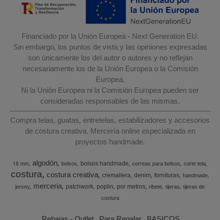
Financiado por la Unión Europea - Next Generation EU.
Sin embargo, los puntos de vista y las opiniones expresadas
son únicamente los del autor o autores y no reflejan
necesariamente los de la Unión Europea o la Comisión
Europea.
Ni la Unión Europea ni la Comisión Europea pueden ser
consideradas responsables de las mismas.
Compra telas, guatas, entretelas, estabilizadores y accesorios
de costura creativa. Mercería online especializada en
proyectos handmade.
algodón
bolsos handmade
18 mm
bolsos
correas para bolsos
corte tela
costura
costura creativa
cremallera
denim
fornituras
handmade
merceria
patchwork
poplin
por metros
jersey
ribete
tijeras
tijeras de
costura
Rebajas - Outlet
Para Regalar
BASICOS