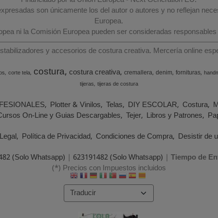
Financiado por la Unión Europea - Next Generation EU.
 expresadas son únicamente los del autor o autores y no reflejan nec
Europea.
ropea ni la Comisión Europea pueden ser consideradas responsables
estabilizadores y accesorios de costura creativa. Mercería online e
costura
costura creativa
cremallera
denim
fornituras
os
corte tela
hand
tijeras
tijeras de costura
FESIONALES
Plotter & Vinilos
Telas
DIY ESCOLAR
Costura
M
Cursos On-Line y Guias Descargables
Tejer
Libros y Patrones
Pap
Legal
Política de Privacidad
Condiciones de Compra
Desistir de 
482 (Solo Whatsapp)
|
623191482 (Solo Whatsapp)
|
Tiempo de En
(*) Precios con Impuestos incluidos