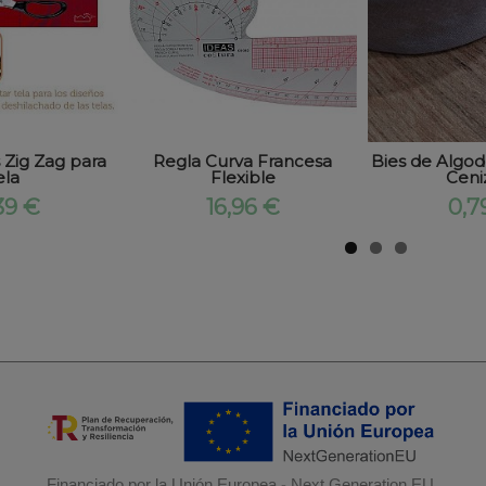
s Zig Zag para
Regla Curva Francesa
Bies de Algod
ela
Flexible
Ceni
39 €
16,96 €
0,7