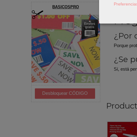
Preferencia
por el otro.
BASICOSPRO
Preg
Envíos
gratis
¿Por 
Porque prot
¿Se p
Sí, está pe
Product