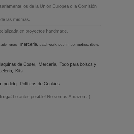
esariamente los de la Unión Europea o la Comisión
 de las mismas.
specializada en proyectos handmade.
merceria
patchwork
poplin
por metros
made
jersey
ribete
aquinas de Coser
Mercería
Todo para bolsos y
eleria
Kits
un pedido
Políticas de Cookies
trega:
Lo antes posible! No somos Amazon :-)