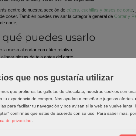
rás dentro de nuestra sección de
cúters, cuchillas y bases de corte
,
 de coser. También puedes revisar la categoría general de
Cortar y P
de corte.
 qué puedes usarlo
r la mesa al cortar con cúter rotativo.
 alinear piezas de tela antes del corte.
r patchwork, quilting y costura creativa.
con más seguridad y estabilidad.
ios que nos gustaría utilizar
ejo de Laura
os que prefieres las galletas de chocolate, nuestras cookies son una
base de corte como salvamanteles ni la dejes al sol. Parece una tonte
 a tu experiencia de compra. Nos ayudan a enseñarte jugosas ofertas,
 ayudan igual al cortar.
ias para facilitar tu navegación y nos avisan si la web se vuelve lenta.
eptar" confirmas que estás de acuerdo con su uso.
Para saber más, por
lles útiles del producto
tica de privacidad
.
rte Ideas Plegable Turquesa. Perfecta para llevarla de viaje contigo
anualidades. 30x45cm Material autoregenerable y autocicatrizante. 