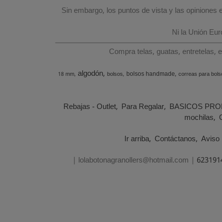
Sin embargo, los puntos de vista y las opiniones
Ni la Unión Eu
Compra telas, guatas, entretelas, 
algodón
bolsos handmade
18 mm
bolsos
correas para bols
Rebajas - Outlet
Para Regalar
BASICOS PRO
mochilas
Ir arriba
Contáctanos
Aviso 
| lolabotonagranollers@hotmail.com |
623191