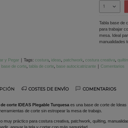
Tabla base de 
para trabajar co
mesa. Ideal par
manualidades t
ar y Pegar
|
Tags:
costura
ideas
patchwork
costura creativa
quilti
base de corte
tabla de corte
base autocicatrizante
|
Comentarios
PCIÓN
COSTES DE ENVÍO
COMENTARIOS
 de corte IDEAS Plegable Turquesa
es una base de corte de Ideas p
 herramientas de corte sin estropear la mesa de trabajo.
o muy práctico para costura creativa, patchwork, quilting, manualid
edir, apoyar la tela y cortar con más seguridad.