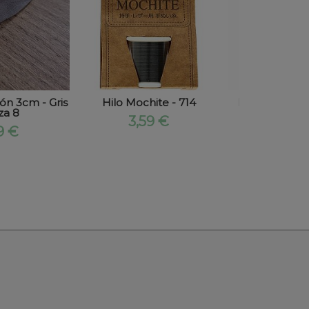
ón 3cm - Gris
Hilo Mochite - 714
Bobina Hilo
za 8
Torzal
3,59 €
9 €
2,98