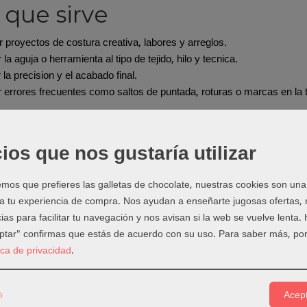
 que sirve
r proyectos de costura creativa, labores y arreglos.
 la aguja o herramienta al tipo de tejido, hilo y tecnica.
 la precision y el acabado final.
 errores frecuentes como saltos de puntada, roturas o marcas en la t
do elegir este producto
ios que nos gustaría utilizar
s de coser a mano cuando necesites rematar, unir piezas, coser detal
os que prefieres las galletas de chocolate, nuestras cookies son una
ejos de uso
 a tu experiencia de compra. Nos ayudan a enseñarte jugosas ofertas,
ias para facilitar tu navegación y nos avisan si la web se vuelve lenta.
el tamano de aguja segun el tejido y el hilo.
eptar" confirmas que estás de acuerdo con su uso.
Para saber más, por
 grande si trabajas con hilo grueso.
tica de privacidad
.
ces una aguja fina en materiales duros.
las agujas en un tubo, alfiletero o guarda agujas.
s
Acept
riales relacionados