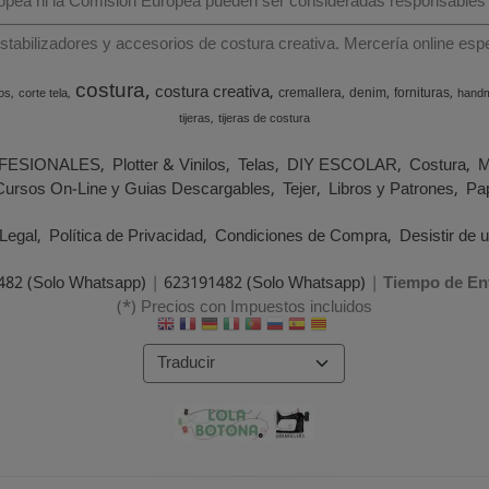
ropea ni la Comisión Europea pueden ser consideradas responsables
estabilizadores y accesorios de costura creativa. Mercería online e
costura
costura creativa
cremallera
denim
fornituras
os
corte tela
hand
tijeras
tijeras de costura
FESIONALES
Plotter & Vinilos
Telas
DIY ESCOLAR
Costura
M
Cursos On-Line y Guias Descargables
Tejer
Libros y Patrones
Pap
Legal
Política de Privacidad
Condiciones de Compra
Desistir de 
482 (Solo Whatsapp)
|
623191482 (Solo Whatsapp)
|
Tiempo de En
(*) Precios con Impuestos incluidos