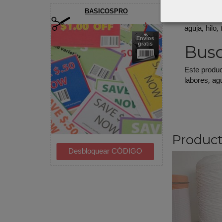
BASICOSPRO
Para comple
aguja, hilo
Envíos
gratis
Busq
Este produc
labores, ag
Product