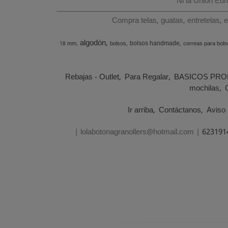
Ni la Unión Eu
Compra telas, guatas, entretelas, 
algodón
bolsos handmade
18 mm
bolsos
correas para bols
Rebajas - Outlet
Para Regalar
BASICOS PRO
mochilas
Ir arriba
Contáctanos
Aviso 
| lolabotonagranollers@hotmail.com |
623191