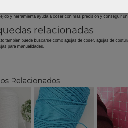
tar tu proyecto, tambien puedes revisar nuestra seleccion de
hilos 
, tejido y herramienta ayuda a coser con mas precision y conseguir u
uedas relacionadas
to tambien puede buscarse como agujas de coser, agujas de costura
ujas para manualidades.
os Relacionados