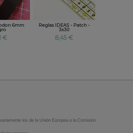
lgodon 6mm
Reglas IDEAS - Patch -
SCHMETZ -
gro
3x30
Overlock 
1 €
8,45 €
6,01
esariamente los de la Unión Europea o la Comisión