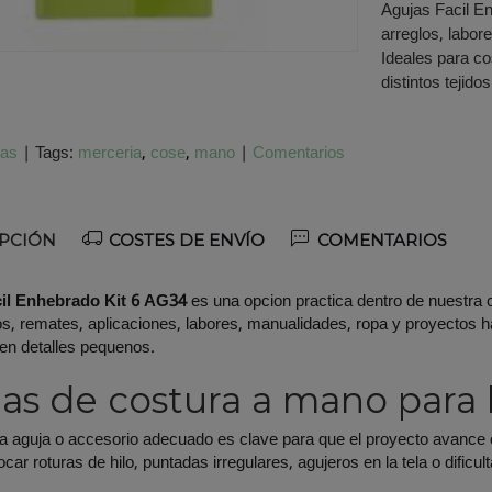
Agujas Facil E
arreglos, labor
Ideales para cos
distintos tejido
jas
|
Tags:
merceria
cose
mano
|
Comentarios
PCIÓN
COSTES DE ENVÍO
COMENTARIOS
il Enhebrado Kit 6 AG34
es una opcion practica dentro de nuestra 
os, remates, aplicaciones, labores, manualidades, ropa y proyectos
 en detalles pequenos.
as de costura a mano para l
 la aguja o accesorio adecuado es clave para que el proyecto avanc
ar roturas de hilo, puntadas irregulares, agujeros en la tela o dificul