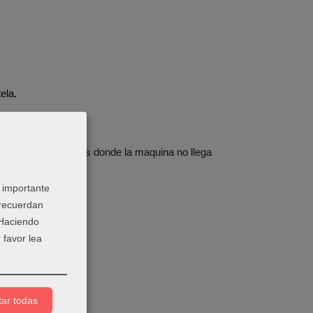
ela.
les o trabajar zonas donde la maquina no llega
 importante
 recuerdan
 Haciendo
 favor lea
ar todas