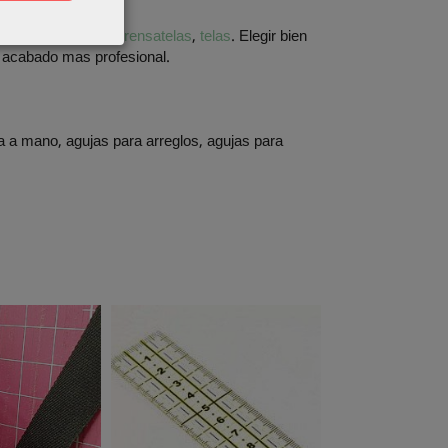
de coser
,
Costura
,
prensatelas
,
telas
. Elegir bien
n acabado mas profesional.
 a mano, agujas para arreglos, agujas para