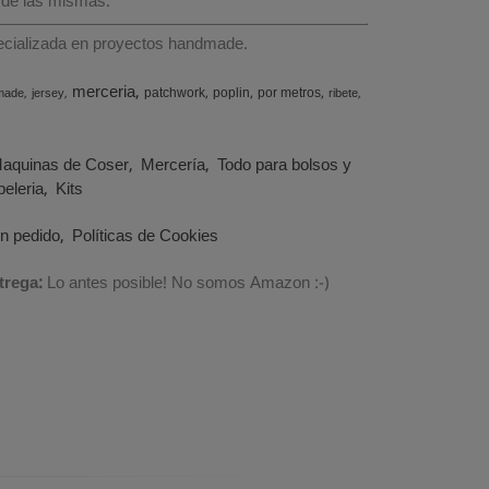
 de las mismas.
specializada en proyectos handmade.
merceria
patchwork
poplin
por metros
made
jersey
ribete
aquinas de Coser
Mercería
Todo para bolsos y
eleria
Kits
un pedido
Políticas de Cookies
trega:
Lo antes posible! No somos Amazon :-)