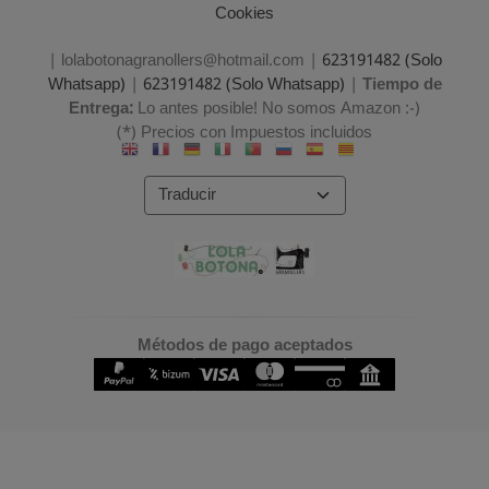
Cookies
| lolabotonagranollers@hotmail.com |
623191482 (Solo
Whatsapp)
|
623191482 (Solo Whatsapp)
|
Tiempo de
Entrega:
Lo antes posible! No somos Amazon :-)
(*) Precios con Impuestos incluidos
Métodos de pago aceptados