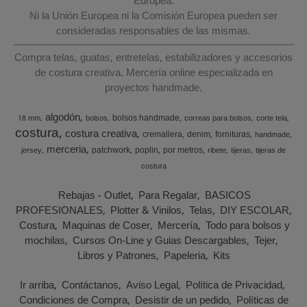
Europea.
Ni la Unión Europea ni la Comisión Europea pueden ser
consideradas responsables de las mismas.
Compra telas, guatas, entretelas, estabilizadores y accesorios
de costura creativa. Mercería online especializada en
proyectos handmade.
algodón
bolsos handmade
18 mm
bolsos
correas para bolsos
corte tela
costura
costura creativa
cremallera
denim
fornituras
handmade
merceria
patchwork
poplin
por metros
jersey
ribete
tijeras
tijeras de
costura
Rebajas - Outlet
Para Regalar
BASICOS
PROFESIONALES
Plotter & Vinilos
Telas
DIY ESCOLAR
Costura
Maquinas de Coser
Mercería
Todo para bolsos y
mochilas
Cursos On-Line y Guias Descargables
Tejer
Libros y Patrones
Papeleria
Kits
Ir arriba
Contáctanos
Aviso Legal
Política de Privacidad
Condiciones de Compra
Desistir de un pedido
Políticas de