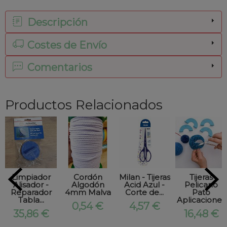
Descripción
Costes de Envío
Comentarios
Productos Relacionados
Limpiador
Cordón
Milan - Tijeras
Tijeras
Alisador -
Algodón
Acid Azul -
Pelicano
Reparador
4mm Malva
Corte de...
Pato
Tabla...
Aplicaciones
0,54 €
4,57 €
35,86 €
16,48 €