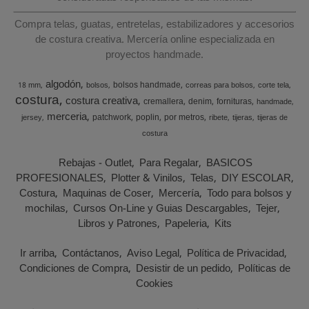
Compra telas, guatas, entretelas, estabilizadores y accesorios
de costura creativa. Mercería online especializada en
proyectos handmade.
algodón
bolsos handmade
18 mm
bolsos
correas para bolsos
corte tela
costura
costura creativa
cremallera
denim
fornituras
handmade
merceria
patchwork
poplin
por metros
jersey
ribete
tijeras
tijeras de
costura
Rebajas - Outlet
Para Regalar
BASICOS
PROFESIONALES
Plotter & Vinilos
Telas
DIY ESCOLAR
Costura
Maquinas de Coser
Mercería
Todo para bolsos y
mochilas
Cursos On-Line y Guias Descargables
Tejer
Libros y Patrones
Papeleria
Kits
Ir arriba
Contáctanos
Aviso Legal
Política de Privacidad
Condiciones de Compra
Desistir de un pedido
Políticas de
Cookies