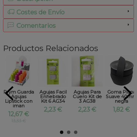
Costes de Envío
Comentarios
Productos Relacionados
Prym Guarda
Agujas Facil
Agujas Para
Goma Plana
Agujas
Enhebrado
Cuero Kit de
Suave 40mm
Lipstick con
Kit 6 AG34
3 AG38
negra
iman
2,23 €
2,23 €
1,82 €
12,67 €
13,33 €