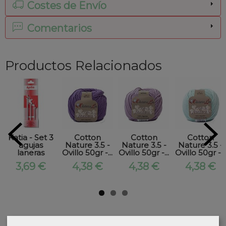
Costes de Envío
Comentarios
Productos Relacionados
Katia - Set 3
Cotton
Cotton
Cotton
agujas
Nature 3.5 -
Nature 3.5 -
Nature 3.5 -
laneras
Ovillo 50gr -...
Ovillo 50gr -...
Ovillo 50gr -...
3,69 €
4,38 €
4,38 €
4,38 €