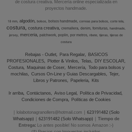
de costura creativa. Mercería online especializada en
proyectos handmade.
algodón
bolsos handmade
18 mm
bolsos
correas para bolsos
corte tela
costura
costura creativa
cremallera
denim
fornituras
handmade
merceria
patchwork
poplin
por metros
jersey
ribete
tijeras
tijeras de
costura
Rebajas - Outlet
Para Regalar
BASICOS
PROFESIONALES
Plotter & Vinilos
Telas
DIY ESCOLAR
Costura
Maquinas de Coser
Mercería
Todo para bolsos y
mochilas
Cursos On-Line y Guias Descargables
Tejer
Libros y Patrones
Papeleria
Kits
Ir arriba
Contáctanos
Aviso Legal
Política de Privacidad
Condiciones de Compra
Políticas de Cookies
| lolabotonagranollers@hotmail.com |
623191482 (Solo
Whatsapp)
|
623191482 (Solo Whatsapp)
|
Tiempo de
Entrega:
Lo antes posible! No somos Amazon :-)