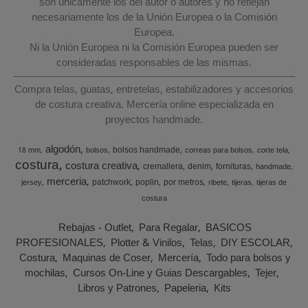
son únicamente los del autor o autores y no reflejan
necesariamente los de la Unión Europea o la Comisión
Europea.
Ni la Unión Europea ni la Comisión Europea pueden ser
consideradas responsables de las mismas.
Compra telas, guatas, entretelas, estabilizadores y accesorios
de costura creativa. Mercería online especializada en
proyectos handmade.
algodón
bolsos handmade
18 mm
bolsos
correas para bolsos
corte tela
costura
costura creativa
cremallera
denim
fornituras
handmade
merceria
patchwork
poplin
por metros
jersey
ribete
tijeras
tijeras de
costura
Rebajas - Outlet
Para Regalar
BASICOS
PROFESIONALES
Plotter & Vinilos
Telas
DIY ESCOLAR
Costura
Maquinas de Coser
Mercería
Todo para bolsos y
mochilas
Cursos On-Line y Guias Descargables
Tejer
Libros y Patrones
Papeleria
Kits