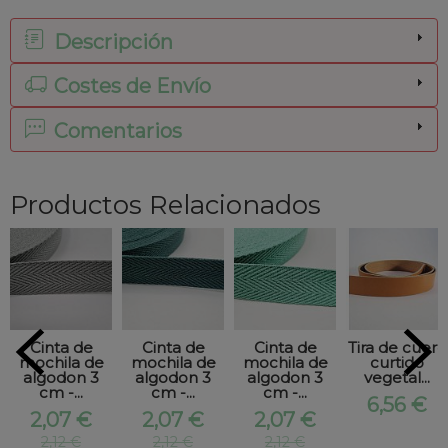
Descripción
Costes de Envío
Comentarios
Productos Relacionados
Cinta de
Cinta de
Cinta de
Tira de cuero
mochila de
mochila de
mochila de
curtido
algodon 3
algodon 3
algodon 3
vegetal...
cm -...
cm -...
cm -...
6,56 €
2,07 €
2,07 €
2,07 €
2,12 €
2,12 €
2,12 €