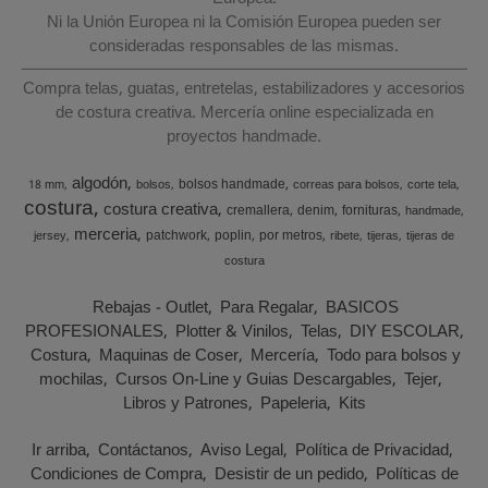
Ni la Unión Europea ni la Comisión Europea pueden ser
consideradas responsables de las mismas.
Compra telas, guatas, entretelas, estabilizadores y accesorios
de costura creativa. Mercería online especializada en
proyectos handmade.
algodón
bolsos handmade
18 mm
bolsos
correas para bolsos
corte tela
costura
costura creativa
cremallera
denim
fornituras
handmade
merceria
patchwork
poplin
por metros
jersey
ribete
tijeras
tijeras de
costura
Rebajas - Outlet
Para Regalar
BASICOS
PROFESIONALES
Plotter & Vinilos
Telas
DIY ESCOLAR
Costura
Maquinas de Coser
Mercería
Todo para bolsos y
mochilas
Cursos On-Line y Guias Descargables
Tejer
Libros y Patrones
Papeleria
Kits
Ir arriba
Contáctanos
Aviso Legal
Política de Privacidad
Condiciones de Compra
Desistir de un pedido
Políticas de