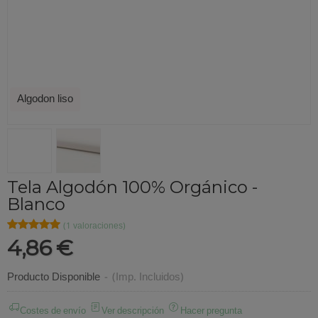
Algodon liso
Tela Algodón 100% Orgánico -
Blanco
★★★★★
★★★★★
(1 valoraciones)
4,86 €
Producto Disponible
-
(Imp. Incluidos)
Costes de envío
Ver descripción
Hacer pregunta