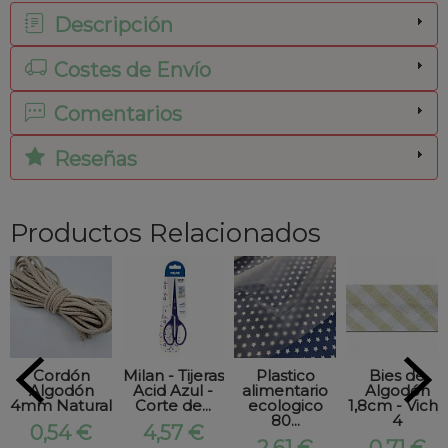
Descripción
Costes de Envío
Comentarios
Reseñas
Productos Relacionados
Cordón
Milan - Tijeras
Plastico
Bies de
Algodón
Acid Azul -
alimentario
Algodón
4mm Natural
Corte de...
ecologico
1,8cm - Vichy
80...
4
0,54 €
4,57 €
2,61 €
0,71 €