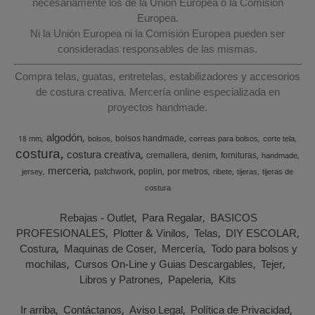
necesariamente los de la Unión Europea o la Comisión
Europea.
Ni la Unión Europea ni la Comisión Europea pueden ser
consideradas responsables de las mismas.
Compra telas, guatas, entretelas, estabilizadores y accesorios
de costura creativa. Mercería online especializada en
proyectos handmade.
algodón
bolsos handmade
18 mm
bolsos
correas para bolsos
corte tela
costura
costura creativa
cremallera
denim
fornituras
handmade
merceria
patchwork
poplin
por metros
jersey
ribete
tijeras
tijeras de
costura
Rebajas - Outlet
Para Regalar
BASICOS
PROFESIONALES
Plotter & Vinilos
Telas
DIY ESCOLAR
Costura
Maquinas de Coser
Mercería
Todo para bolsos y
mochilas
Cursos On-Line y Guias Descargables
Tejer
Libros y Patrones
Papeleria
Kits
Ir arriba
Contáctanos
Aviso Legal
Política de Privacidad