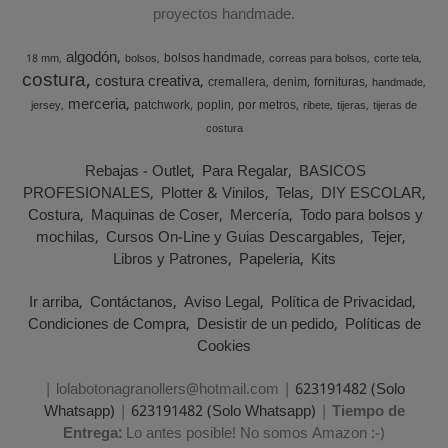
proyectos handmade.
algodón
bolsos handmade
18 mm
bolsos
correas para bolsos
corte tela
costura
costura creativa
cremallera
denim
fornituras
handmade
merceria
patchwork
poplin
por metros
jersey
ribete
tijeras
tijeras de
costura
Rebajas - Outlet
Para Regalar
BASICOS
PROFESIONALES
Plotter & Vinilos
Telas
DIY ESCOLAR
Costura
Maquinas de Coser
Mercería
Todo para bolsos y
mochilas
Cursos On-Line y Guias Descargables
Tejer
Libros y Patrones
Papeleria
Kits
Ir arriba
Contáctanos
Aviso Legal
Política de Privacidad
Condiciones de Compra
Desistir de un pedido
Políticas de
Cookies
| lolabotonagranollers@hotmail.com |
623191482 (Solo
Whatsapp)
|
623191482 (Solo Whatsapp)
|
Tiempo de
Entrega:
Lo antes posible! No somos Amazon :-)