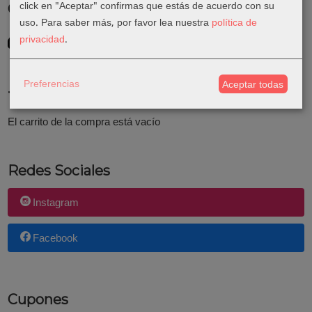
click en "Aceptar" confirmas que estás de acuerdo con su
Costes de Envío
uso.
Para saber más, por favor lea nuestra
política de
GRATIS *
privacidad
.
Consultar Destinos
Preferencias
Aceptar todas
Tu Carrito (0)
El carrito de la compra está vacío
Redes Sociales
Instagram
Facebook
Cupones