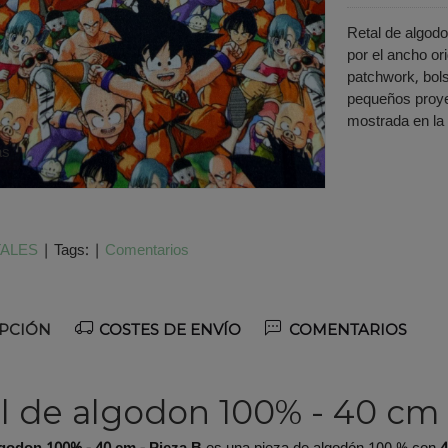
Retal de algodo
por el ancho ori
patchwork, bols
pequeños proye
mostrada en la 
as
ALES
|
Tags:
|
Comentarios
PCIÓN
COSTES DE ENVÍO
COMENTARIOS
l de algodon 100% - 40 cm 