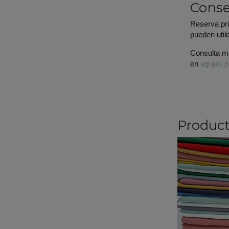
Conse
Reserva pri
pueden util
Consulta m
en
agujas 
Product