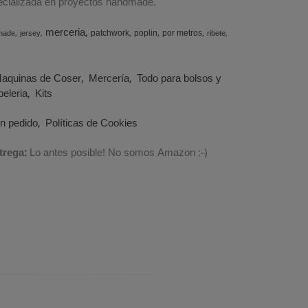
specializada en proyectos handmade.
merceria
patchwork
poplin
por metros
made
jersey
ribete
aquinas de Coser
Mercería
Todo para bolsos y
eleria
Kits
un pedido
Políticas de Cookies
trega:
Lo antes posible! No somos Amazon :-)