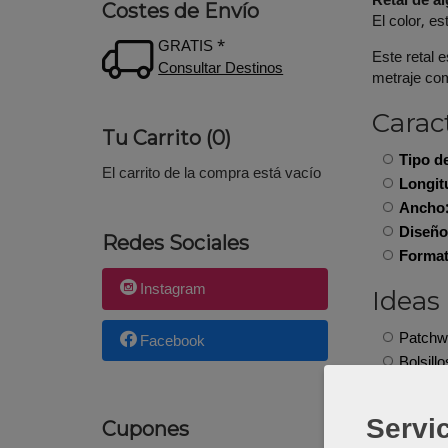
Retal de a
Costes de Envío
El color, e
GRATIS *
Este retal 
Consultar Destinos
metraje com
Caract
Tu Carrito (0)
Tipo de
El carrito de la compra está vacío
Longit
Ancho
Diseño
Redes Sociales
Format
Instagram
Ideas
Patchwo
Facebook
Bolsill
Moneder
Accesor
Servic
Cupones
Forros 