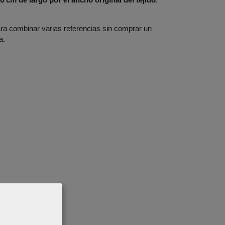
0 cm de largo por el ancho original del tejido
.
ara combinar varias referencias sin comprar un
a.