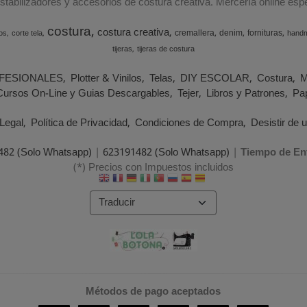
estabilizadores y accesorios de costura creativa. Mercería online e
costura
costura creativa
cremallera
denim
fornituras
os
corte tela
hand
tijeras
tijeras de costura
FESIONALES
Plotter & Vinilos
Telas
DIY ESCOLAR
Costura
M
Cursos On-Line y Guias Descargables
Tejer
Libros y Patrones
Pap
Legal
Política de Privacidad
Condiciones de Compra
Desistir de 
482 (Solo Whatsapp)
|
623191482 (Solo Whatsapp)
|
Tiempo de En
(*) Precios con Impuestos incluidos
Métodos de pago aceptados