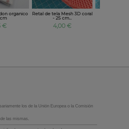
don organico
Retal de tela Mesh 3D coral
Retal de tel
 cm
- 25 cm...
negro - 3
5 €
4,00 €
5,50
esariamente los de la Unión Europea o la Comisión
 de las mismas.