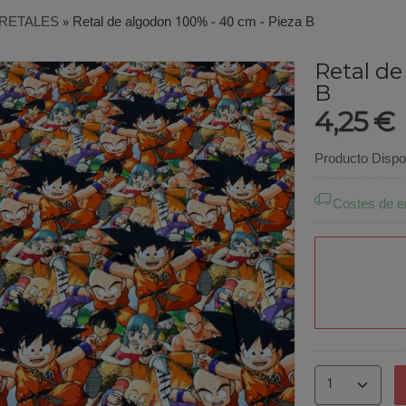
RETALES
»
Retal de algodon 100% - 40 cm - Pieza B
Retal de
B
4,25 €
Producto Dispo
Costes de e