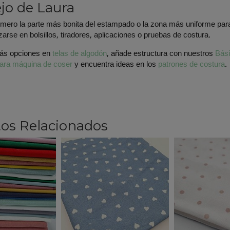
jo de Laura
mero la parte más bonita del estampado o la zona más uniforme para 
izarse en bolsillos, tiradores, aplicaciones o pruebas de costura.
ás opciones en
telas de algodón
, añade estructura con nuestros
Bási
para máquina de coser
y encuentra ideas en los
patrones de costura
.
os Relacionados