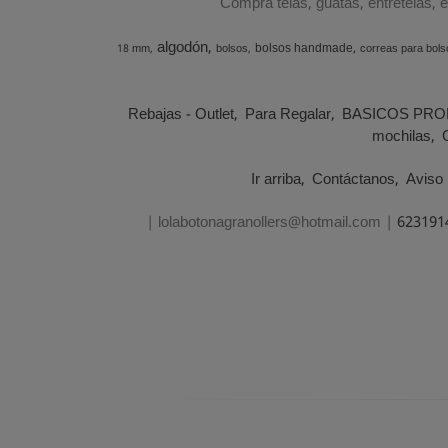
Compra telas, guatas, entretelas, 
algodón
bolsos handmade
18 mm
bolsos
correas para bols
Rebajas - Outlet
Para Regalar
BASICOS PRO
mochilas
Ir arriba
Contáctanos
Aviso 
| lolabotonagranollers@hotmail.com |
623191