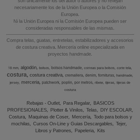
son únicamente los del autor o autores y no reflejan
necesariamente los de la Unión Europea o la Comisión
Europea.
Ni la Unión Europea ni la Comisión Europea pueden ser
consideradas responsables de las mismas.
Compra telas, guatas, entretelas, estabilizadores y accesorios
de costura creativa. Mercería online especializada en
proyectos handmade.
algodón
bolsos handmade
18 mm
bolsos
correas para bolsos
corte tela
costura
costura creativa
cremallera
denim
fornituras
handmade
merceria
patchwork
poplin
por metros
jersey
ribete
tijeras
tijeras de
costura
Rebajas - Outlet
Para Regalar
BASICOS
PROFESIONALES
Plotter & Vinilos
Telas
DIY ESCOLAR
Costura
Maquinas de Coser
Mercería
Todo para bolsos y
mochilas
Cursos On-Line y Guias Descargables
Tejer
Libros y Patrones
Papeleria
Kits