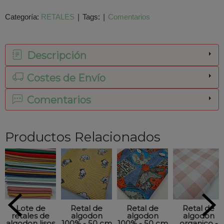
Categoría:
RETALES
|
Tags:
|
Comentarios
Descripción
Costes de Envío
Comentarios
Productos Relacionados
Lote de
Retal de
Retal de
Retal de
retales de
algodon
algodon
algodon
algodon lisos
100% - 50 cm
100% - 50 cm
organico -