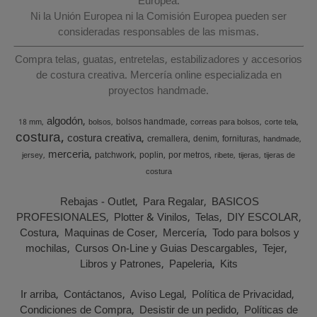
Europea.
Ni la Unión Europea ni la Comisión Europea pueden ser
consideradas responsables de las mismas.
Compra telas, guatas, entretelas, estabilizadores y accesorios
de costura creativa. Mercería online especializada en
proyectos handmade.
algodón
bolsos handmade
18 mm
bolsos
correas para bolsos
corte tela
costura
costura creativa
cremallera
denim
fornituras
handmade
merceria
patchwork
poplin
por metros
jersey
ribete
tijeras
tijeras de
costura
Rebajas - Outlet
Para Regalar
BASICOS
PROFESIONALES
Plotter & Vinilos
Telas
DIY ESCOLAR
Costura
Maquinas de Coser
Mercería
Todo para bolsos y
mochilas
Cursos On-Line y Guias Descargables
Tejer
Libros y Patrones
Papeleria
Kits
Ir arriba
Contáctanos
Aviso Legal
Política de Privacidad
Condiciones de Compra
Desistir de un pedido
Políticas de