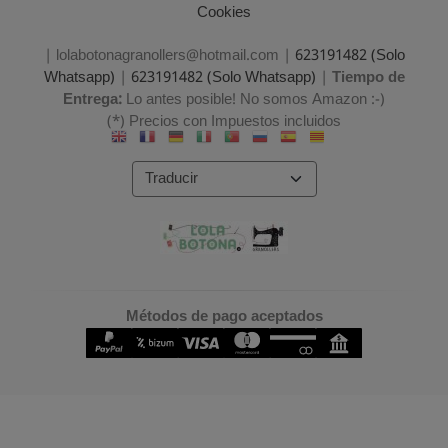
Cookies
| lolabotonagranollers@hotmail.com |
623191482 (Solo
Whatsapp)
|
623191482 (Solo Whatsapp)
|
Tiempo de
Entrega:
Lo antes posible! No somos Amazon :-)
(*) Precios con Impuestos incluidos
Métodos de pago aceptados