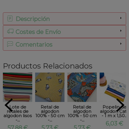
Descripción
Costes de Envío
Comentarios
Productos Relacionados
Lote de
Retal de
Retal de
Popelin de
retales de
algodon
algodon
algodon Cats
algodon lisos
100% - 50 cm
100% - 50 cm
- 1 m x 1,50...
-...
-...
-...
6,03 €
57,88 €
5,73 €
5,73 €