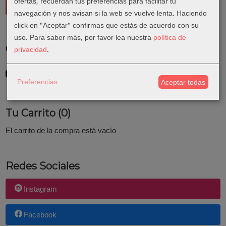
ofertas, recuerdan tus preferencias para facilitar tu
navegación y nos avisan si la web se vuelve lenta. Haciendo
click en "Aceptar" confirmas que estás de acuerdo con su
uso.
Para saber más, por favor lea nuestra
política de
Costes de Envío
privacidad
.
GRATIS *
Consultar Destinos
Preferencias
Aceptar todas
Tu Carrito (0)
El carrito de la compra está vacío
Redes Sociales
Instagram
Facebook