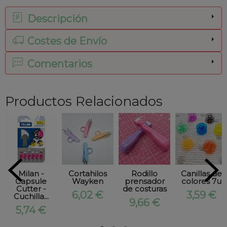
Descripción
Costes de Envío
Comentarios
Productos Relacionados
Milan -
Cortahilos
Rodillo
Canillas de
Capsule
Wayken
prensador
colores 7u
Cutter -
de costuras
6,02 €
3,59 €
Cuchilla...
9,66 €
5,74 €