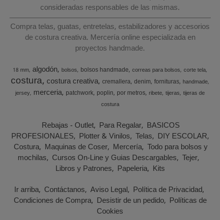
consideradas responsables de las mismas.
Compra telas, guatas, entretelas, estabilizadores y accesorios
de costura creativa. Mercería online especializada en
proyectos handmade.
algodón
bolsos handmade
18 mm
bolsos
correas para bolsos
corte tela
costura
costura creativa
cremallera
denim
fornituras
handmade
merceria
patchwork
poplin
por metros
jersey
ribete
tijeras
tijeras de
costura
Rebajas - Outlet
Para Regalar
BASICOS
PROFESIONALES
Plotter & Vinilos
Telas
DIY ESCOLAR
Costura
Maquinas de Coser
Mercería
Todo para bolsos y
mochilas
Cursos On-Line y Guias Descargables
Tejer
Libros y Patrones
Papeleria
Kits
Ir arriba
Contáctanos
Aviso Legal
Política de Privacidad
Condiciones de Compra
Desistir de un pedido
Políticas de
Cookies