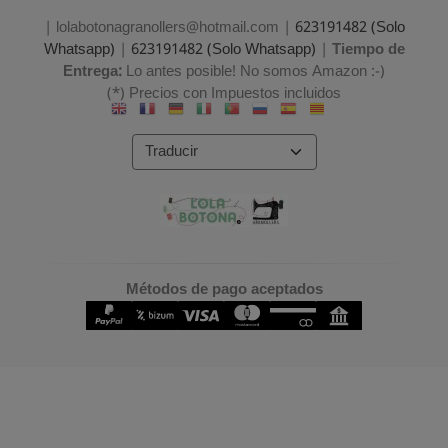
| lolabotonagranollers@hotmail.com |
623191482 (Solo
Whatsapp)
|
623191482 (Solo Whatsapp)
|
Tiempo de
Entrega:
Lo antes posible! No somos Amazon :-)
(*) Precios con Impuestos incluidos
Métodos de pago aceptados