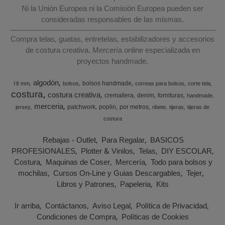
Ni la Unión Europea ni la Comisión Europea pueden ser
consideradas responsables de las mismas.
Compra telas, guatas, entretelas, estabilizadores y accesorios
de costura creativa. Mercería online especializada en
proyectos handmade.
algodón
bolsos handmade
18 mm
bolsos
correas para bolsos
corte tela
costura
costura creativa
cremallera
denim
fornituras
handmade
merceria
patchwork
poplin
por metros
jersey
ribete
tijeras
tijeras de
costura
Rebajas - Outlet
Para Regalar
BASICOS
PROFESIONALES
Plotter & Vinilos
Telas
DIY ESCOLAR
Costura
Maquinas de Coser
Mercería
Todo para bolsos y
mochilas
Cursos On-Line y Guias Descargables
Tejer
Libros y Patrones
Papeleria
Kits
Ir arriba
Contáctanos
Aviso Legal
Política de Privacidad
Condiciones de Compra
Políticas de Cookies