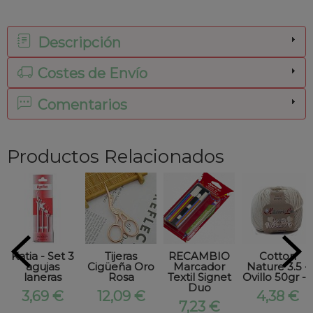
Descripción
Costes de Envío
Comentarios
Productos Relacionados
Katia - Set 3
Tijeras
RECAMBIO
Cotton
agujas
Cigüeña Oro
Marcador
Nature 3.5 -
laneras
Rosa
Textil Signet
Ovillo 50gr -...
Duo
3,69 €
12,09 €
4,38 €
7,23 €