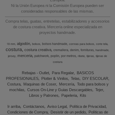
Europea.
Ni la Unión Europea ni la Comisión Europea pueden ser
consideradas responsables de las mismas.
Compra telas, guatas, entretelas, estabilizadores y accesorios
de costura creativa. Mercería online especializada en
proyectos handmade.
algodón
bolsos handmade
18 mm
bolsos
correas para bolsos
corte tela
costura
costura creativa
cremallera
denim
fornituras
handmade
merceria
patchwork
poplin
por metros
jersey
ribete
tijeras
tijeras de
costura
Rebajas - Outlet
Para Regalar
BASICOS
PROFESIONALES
Plotter & Vinilos
Telas
DIY ESCOLAR
Costura
Maquinas de Coser
Mercería
Todo para bolsos y
mochilas
Cursos On-Line y Guias Descargables
Tejer
Libros y Patrones
Papeleria
Kits
Ir arriba
Contáctanos
Aviso Legal
Política de Privacidad
Condiciones de Compra
Desistir de un pedido
Políticas de