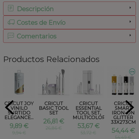
Descripción
Costes de Envío
Comentarios
Productos Relacionados
CRICUT JOY
CRICUT
CRICUT
CRICUT
VINILO
BASIC TOOL
ESSENTIAL
SMART
SURTIDO
SET
TOOL SET,
IRON-ON
ELEGANCE...
MULTICOLOR
GLITTER
26,81 €
33X273CM
9,89 €
53,67 €
26,86 €
54,44 €
9,94 €
53,72 €
54,49 €