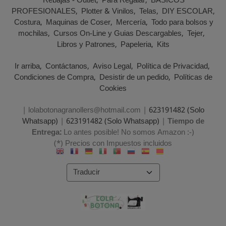
Rebajas - Outlet
Para Regalar
BASICOS
PROFESIONALES
Plotter & Vinilos
Telas
DIY ESCOLAR
Costura
Maquinas de Coser
Mercería
Todo para bolsos y
mochilas
Cursos On-Line y Guias Descargables
Tejer
Libros y Patrones
Papeleria
Kits
Ir arriba
Contáctanos
Aviso Legal
Política de Privacidad
Condiciones de Compra
Desistir de un pedido
Políticas de
Cookies
| lolabotonagranollers@hotmail.com |
623191482 (Solo
Whatsapp)
|
623191482 (Solo Whatsapp)
|
Tiempo de
Entrega:
Lo antes posible! No somos Amazon :-)
(*) Precios con Impuestos incluidos