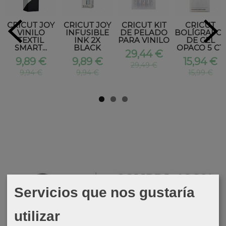
CRICUT JOY
CRICUT JOY
CRICUT KIT
CRICUT
VINILO
INFUSIBLE
DE PELADO
BOLÍGRAFO
TEXTIL
INK 2X
PARA VINILO
DE GEL
SMART...
BLACK
OPACO 5 CT
29,44 €
9,89 €
9,89 €
15,94 €
29,49 €
9,94 €
9,94 €
15,99 €
Servicios que nos gustaría
utilizar