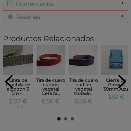
Comentarios
Reseñas
Productos Relacionados
Cinta de
Tira de cuero
Tira de cuero
Cierre de
mochila de
curtido
curtido
Presion
algodon 3
vegetal
vegetal
30mm Azul
cm -...
Cereza...
Morado...
1,82 €
2,07 €
6,56 €
6,56 €
2,12 €