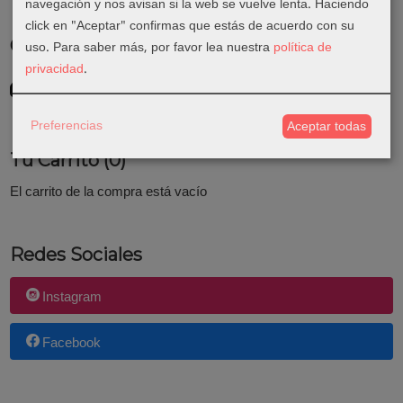
navegación y nos avisan si la web se vuelve lenta. Haciendo
click en "Aceptar" confirmas que estás de acuerdo con su
Costes de Envío
uso.
Para saber más, por favor lea nuestra
política de
privacidad
.
GRATIS *
Consultar Destinos
Preferencias
Aceptar todas
Tu Carrito (0)
El carrito de la compra está vacío
Redes Sociales
Instagram
Facebook