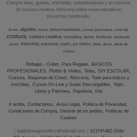
Compra telas, guatas, entretelas, estabilizadores y accesorios
de costura creativa. Mercería online especializada en
proyectos handmade.
algodón
bolsos handmade
18 mm
bolsos
correas para bolsos
corte tela
costura
costura creativa
cremallera
denim
fornituras
handmade
merceria
patchwork
poplin
por metros
jersey
ribete
tijeras
tijeras de
costura
Rebajas - Outlet
Para Regalar
BASICOS
PROFESIONALES
Plotter & Vinilos
Telas
DIY ESCOLAR
Costura
Maquinas de Coser
Mercería
Todo para bolsos y
mochilas
Cursos On-Line y Guias Descargables
Tejer
Libros y Patrones
Papeleria
Kits
Ir arriba
Contáctanos
Aviso Legal
Política de Privacidad
Condiciones de Compra
Desistir de un pedido
Políticas de
Cookies
| lolabotonagranollers@hotmail.com |
623191482 (Solo