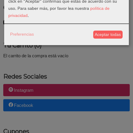
click en "Aceptar" confirmas que estás de acuerdo con su
Costes de Envío
uso.
Para saber más, por favor lea nuestra
política de
privacidad
.
GRATIS *
Consultar Destinos
Preferencias
Aceptar todas
Tu Carrito (0)
El carrito de la compra está vacío
Redes Sociales
Instagram
Facebook
Cupones