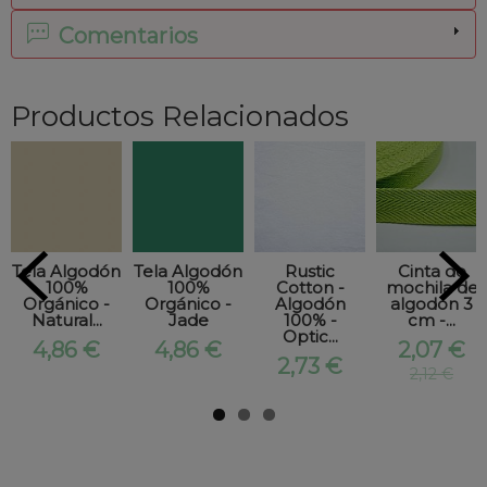
Comentarios
Productos Relacionados
Tela Algodón
Tela Algodón
Rustic
Cinta de
100%
100%
Cotton -
mochila de
Orgánico -
Orgánico -
Algodón
algodon 3
Natural...
Jade
100% -
cm -...
Optic...
4,86 €
4,86 €
2,07 €
2,73 €
2,12 €