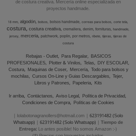
de costura creativa. Mercería online especializada en
proyectos handmade.
algodón
bolsos handmade
18 mm
bolsos
correas para bolsos
corte tela
costura
costura creativa
cremallera
denim
fornituras
handmade
merceria
patchwork
poplin
por metros
jersey
ribete
tijeras
tijeras de
costura
Rebajas - Outlet
Para Regalar
BASICOS
PROFESIONALES
Plotter & Vinilos
Telas
DIY ESCOLAR
Costura
Maquinas de Coser
Mercería
Todo para bolsos y
mochilas
Cursos On-Line y Guias Descargables
Tejer
Libros y Patrones
Papeleria
Kits
Ir arriba
Contáctanos
Aviso Legal
Política de Privacidad
Condiciones de Compra
Políticas de Cookies
| lolabotonagranollers@hotmail.com |
623191482 (Solo
Whatsapp)
|
623191482 (Solo Whatsapp)
|
Tiempo de
Entrega:
Lo antes posible! No somos Amazon :-)
(*) Precios con Impuestos incluidos