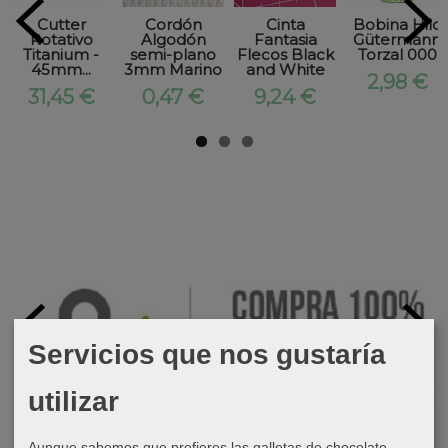
Cutter
Cordón
Cinta
Bobina Hilo
Rotativo
Algodón
Fantasia
Gütermann
Titanium -
semi-plano
Flecos Black
Torzal 000
45mm...
3mm Marino
and White
2,98 €
31,45 €
0,47 €
9,24 €
Servicios que nos gustaría
utilizar
Aunque sabemos que prefieres las galletas de chocolate,