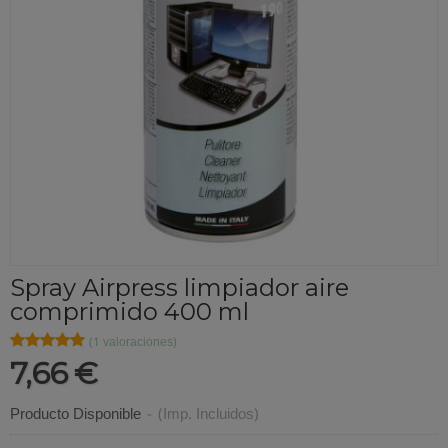
Spray Airpress limpiador aire
comprimido 400 ml
★★★★★
★★★★★
(1 valoraciones)
7,66 €
Producto Disponible
-
(Imp. Incluidos)