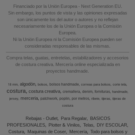
Financiado por la Unión Europea - Next Generation EU.
Sin embargo, los puntos de vista y las opiniones expresadas
son únicamente los del autor o autores y no reflejan
necesariamente los de la Unión Europea o la Comisión
Europea.
Ni la Unión Europea ni la Comisión Europea pueden ser
consideradas responsables de las mismas.
Compra telas, guatas, entretelas, estabilizadores y accesorios
de costura creativa. Mercería online especializada en
proyectos handmade.
algodón
bolsos handmade
18 mm
bolsos
correas para bolsos
corte tela
costura
costura creativa
cremallera
denim
fornituras
handmade
merceria
patchwork
poplin
por metros
jersey
ribete
tijeras
tijeras de
costura
Rebajas - Outlet
Para Regalar
BASICOS
PROFESIONALES
Plotter & Vinilos
Telas
DIY ESCOLAR
Costura
Maquinas de Coser
Mercería
Todo para bolsos y