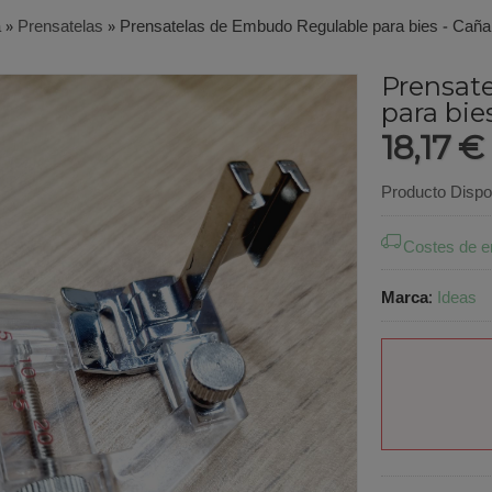
a
»
Prensatelas
»
Prensatelas de Embudo Regulable para bies - Caña
Prensat
para bie
18,17 €
Producto Dispo
Costes de e
Marca
:
Ideas