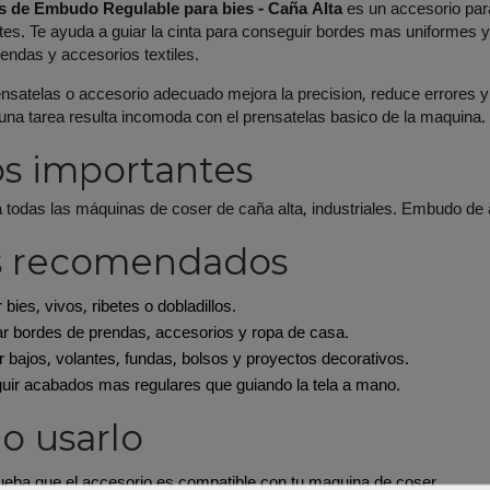
s de Embudo Regulable para bies - Caña Alta
es un accesorio par
etes. Te ayuda a guiar la cinta para conseguir bordes mas uniformes y p
rendas y accesorios textiles.
rensatelas o accesorio adecuado mejora la precision, reduce errores 
 una tarea resulta incomoda con el prensatelas basico de la maquina.
s importantes
 todas las máquinas de coser de caña alta, industriales. Embudo de
s recomendados
 bies, vivos, ribetes o dobladillos.
 bordes de prendas, accesorios y ropa de casa.
r bajos, volantes, fundas, bolsos y proyectos decorativos.
ir acabados mas regulares que guiando la tela a mano.
 usarlo
ba que el accesorio es compatible con tu maquina de coser.