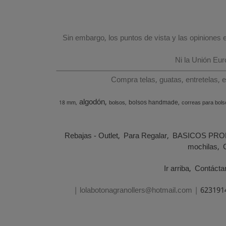
Sin embargo, los puntos de vista y las opiniones
Ni la Unión Eu
Compra telas, guatas, entretelas, 
algodón
bolsos handmade
18 mm
bolsos
correas para bols
Rebajas - Outlet
Para Regalar
BASICOS PRO
mochilas
Ir arriba
Contácta
| lolabotonagranollers@hotmail.com |
623191