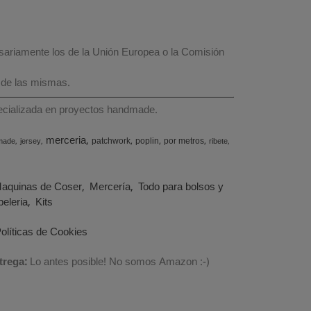
esariamente los de la Unión Europea o la Comisión
 de las mismas.
specializada en proyectos handmade.
merceria
patchwork
poplin
por metros
made
jersey
ribete
aquinas de Coser
Mercería
Todo para bolsos y
eleria
Kits
olíticas de Cookies
trega:
Lo antes posible! No somos Amazon :-)