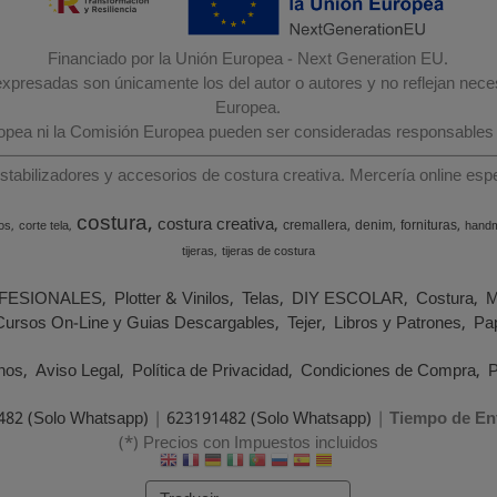
Financiado por la Unión Europea - Next Generation EU.
 expresadas son únicamente los del autor o autores y no reflejan nec
Europea.
ropea ni la Comisión Europea pueden ser consideradas responsables
estabilizadores y accesorios de costura creativa. Mercería online e
costura
costura creativa
cremallera
denim
fornituras
os
corte tela
hand
tijeras
tijeras de costura
FESIONALES
Plotter & Vinilos
Telas
DIY ESCOLAR
Costura
M
Cursos On-Line y Guias Descargables
Tejer
Libros y Patrones
Pap
nos
Aviso Legal
Política de Privacidad
Condiciones de Compra
P
482 (Solo Whatsapp)
|
623191482 (Solo Whatsapp)
|
Tiempo de En
(*) Precios con Impuestos incluidos