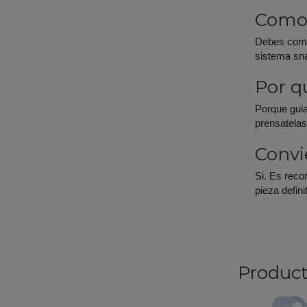
Como 
Debes compr
sistema sna
Por q
Porque guia
prensatelas
Convi
Si. Es reco
pieza defini
Product