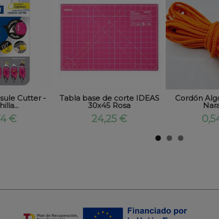
sule Cutter -
Tabla base de corte IDEAS
Cordón Al
illa...
30x45 Rosa
Nara
74 €
24,25 €
0,5