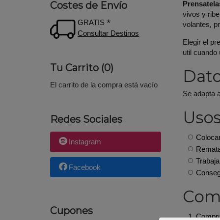
Prensatela
Costes de Envío
vivos y rib
GRATIS *
volantes, p
Consultar Destinos
Elegir el p
util cuando
Tu Carrito (0)
Dato
El carrito de la compra está vacío
Se adapta a
Uso
Redes Sociales
Colocar
Instagram
Rematar
Trabaja
Facebook
Consegu
Como
Cupones
Comprue