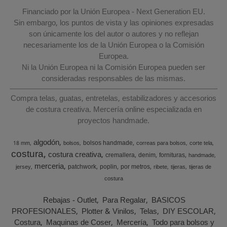
Financiado por la Unión Europea - Next Generation EU.
Sin embargo, los puntos de vista y las opiniones expresadas
son únicamente los del autor o autores y no reflejan
necesariamente los de la Unión Europea o la Comisión
Europea.
Ni la Unión Europea ni la Comisión Europea pueden ser
consideradas responsables de las mismas.
Compra telas, guatas, entretelas, estabilizadores y accesorios
de costura creativa. Mercería online especializada en
proyectos handmade.
algodón
bolsos handmade
18 mm
bolsos
correas para bolsos
corte tela
costura
costura creativa
cremallera
denim
fornituras
handmade
merceria
patchwork
poplin
por metros
jersey
ribete
tijeras
tijeras de
costura
Rebajas - Outlet
Para Regalar
BASICOS
PROFESIONALES
Plotter & Vinilos
Telas
DIY ESCOLAR
Costura
Maquinas de Coser
Mercería
Todo para bolsos y