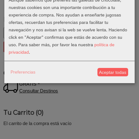
Aunque sabemos que prefieres las galletas de chocolate,
nuestras cookies son una importante contribución a tu
experiencia de compra. Nos ayudan a enseñarte jugosas
Marcas
ofertas, recuerdan tus preferencias para facilitar tu
navegación y nos avisan si la web se vuelve lenta. Haciendo
click en "Aceptar" confirmas que estás de acuerdo con su
uso.
Para saber más, por favor lea nuestra
política de
privacidad
.
Preferencias
Costes de Envío
Aceptar todas
GRATIS *
Consultar Destinos
Tu Carrito (0)
El carrito de la compra está vacío