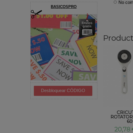
No comp
BASICOSPRO
Envíos
gratis
Product
CRICU
ROTATOR
6
20,78