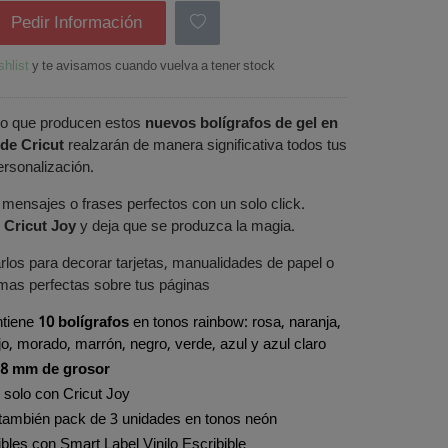
Pedir Información
shlist
y te avisamos cuando vuelva a tener stock
tivo que producen estos
nuevos bolígrafos de gel en
 de Cricut
realzarán de manera significativa todos tus
rsonalización.
 mensajes o frases perfectos con un solo click.
u
Cricut Joy
y deja que se produzca la magia.
los para decorar tarjetas, manualidades de papel o
rmas perfectas sobre tus páginas
ntiene
10 bolígrafos
en tonos rainbow: rosa, naranja,
ojo, morado, marrón, negro, verde, azul y azul claro
.8 mm de grosor
 solo con Cricut Joy
 también pack de 3 unidades en tonos neón
les con Smart Label Vinilo Escribible