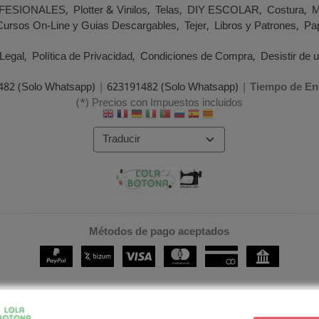
FESIONALES
Plotter & Vinilos
Telas
DIY ESCOLAR
Costura
M
Cursos On-Line y Guias Descargables
Tejer
Libros y Patrones
Pap
Legal
Política de Privacidad
Condiciones de Compra
Desistir de 
482 (Solo Whatsapp)
|
623191482 (Solo Whatsapp)
|
Tiempo de En
(*) Precios con Impuestos incluidos
Métodos de pago aceptados