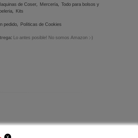
aquinas de Coser
Mercería
Todo para bolsos y
eleria
Kits
un pedido
Políticas de Cookies
trega:
Lo antes posible! No somos Amazon :-)
X