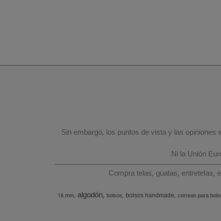
Sin embargo, los puntos de vista y las opiniones
Ni la Unión Eu
Compra telas, guatas, entretelas, 
algodón
bolsos handmade
18 mm
bolsos
correas para bols