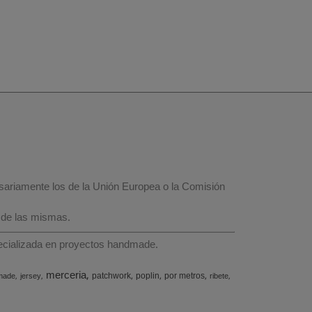
esariamente los de la Unión Europea o la Comisión
 de las mismas.
specializada en proyectos handmade.
merceria
patchwork
poplin
por metros
made
jersey
ribete