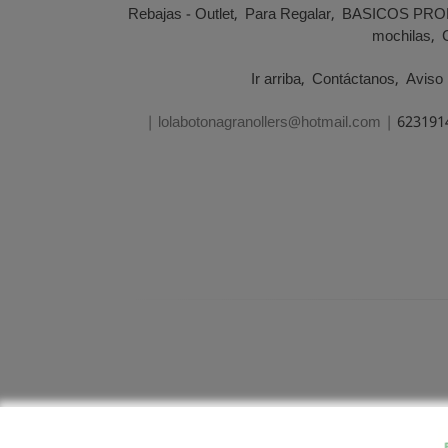
Rebajas - Outlet
Para Regalar
BASICOS PRO
mochilas
Ir arriba
Contáctanos
Aviso 
| lolabotonagranollers@hotmail.com |
623191