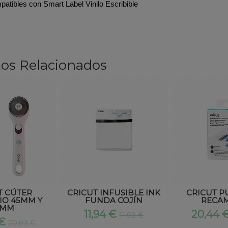
atibles con Smart Label Vinilo Escribible
os Relacionados
T CÚTER
CRICUT INFUSIBLE INK
CRICUT P
IO 45MM Y
FUNDA COJÍN
RECAM
0MM
11,94 €
20,44 
11,99 €
 €
20,83 €