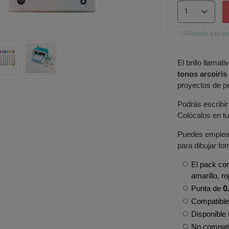
Añádelo a tu wi
El brillo llama
tonos arcoiris
proyectos de pe
Podrás escribir
Colócalos en t
Puedes emplear
para dibujar fo
El pack co
amarillo, r
Punta de
0
Compatible
Disponible
No compatib