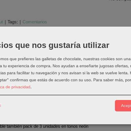
ut
|
Tags:
|
Comentarios
ios que nos gustaría utilizar
PCIÓN
COSTES DE ENVÍO
COMENTARIOS
os que prefieres las galletas de chocolate, nuestras cookies son una
lamativo que producen estos
nuevos bolígrafos de gel en tonos arcoi
 a tu experiencia de compra. Nos ayudan a enseñarte jugosas ofertas,
royectos de personalización.
ias para facilitar tu navegación y nos avisan si la web se vuelve lenta.
ibir mensajes o frases perfectos con un solo click. Colócalos en tu
C
eptar" confirmas que estás de acuerdo con su uso.
Para saber más, por
tica de privacidad
.
earlos para decorar tarjetas, manualidades de papel o para dibujar 
k contiene
10 bolígrafos
en tonos rainbow: rosa, naranja, amarillo, ro
s
Acept
de
0.8 mm de grosor
ble solo con Cricut Joy
ble también pack de 3 unidades en tonos neón