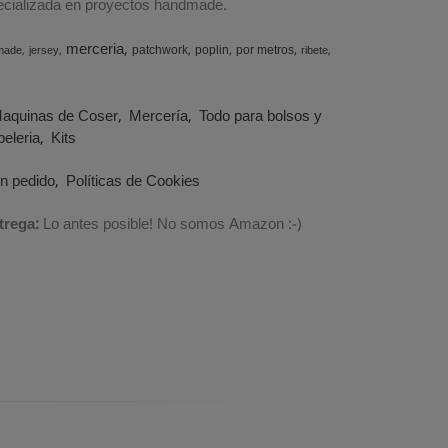
specializada en proyectos handmade.
merceria
patchwork
poplin
por metros
made
jersey
ribete
aquinas de Coser
Mercería
Todo para bolsos y
eleria
Kits
un pedido
Políticas de Cookies
trega:
Lo antes posible! No somos Amazon :-)