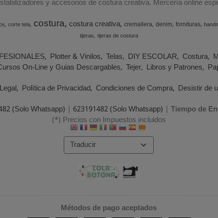
estabilizadores y accesorios de costura creativa. Mercería online e
costura
costura creativa
cremallera
denim
fornituras
os
corte tela
hand
tijeras
tijeras de costura
FESIONALES
Plotter & Vinilos
Telas
DIY ESCOLAR
Costura
M
Cursos On-Line y Guias Descargables
Tejer
Libros y Patrones
Pap
Legal
Política de Privacidad
Condiciones de Compra
Desistir de 
482 (Solo Whatsapp)
|
623191482 (Solo Whatsapp)
|
Tiempo de En
(*) Precios con Impuestos incluidos
Métodos de pago aceptados