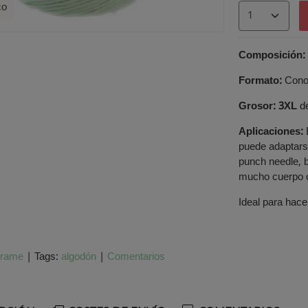
co
Composición:
Formato:
Con
Grosor:
3XL
de
Aplicaciones:
puede adaptarse
punch needle, 
mucho cuerpo 
Ideal para hace
rame
|
Tags:
algodón
|
Comentarios