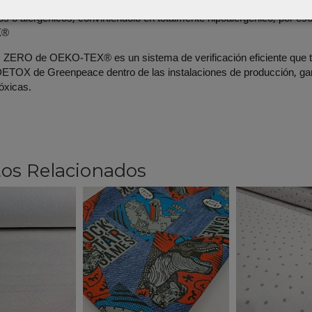
étox:
Algodón libre de sustancias tóxicas o nocivas en la cadena de su
s o alergénicos, convirtiéndolo en totalmente hipoalergénico, por e
X®
ERO de OEKO-TEX® es un sistema de verificación eficiente que tien
TOX de Greenpeace dentro de las instalaciones de producción, gara
tóxicas.
os Relacionados