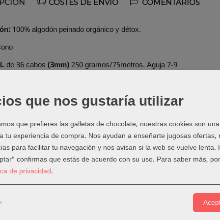
PCIÓN
COSTES DE ENVÍO
COMENTARIOS
ón:
100% algodón peinado orgánico y détox.
Cono
XL
de 36 cabos
(3mm)
250 gramos/75metros. Aguja 7-9
es:
EL Algodón peinado es un material versátil que se puede adaptarse
unch needle, bordado. Para accesorios o complementos con mucho
ios que nos gustaría utilizar
hacer plumas decorativas.
os que prefieres las galletas de chocolate, nuestras cookies son una
rgánico:
Algodón garantizado por la certificación Global Organic Tex
 a tu experiencia de compra. Nos ayudan a enseñarte jugosas ofertas,
s involucradas en la cadena de suministro, desde los trabajadores h
ias para facilitar tu navegación y nos avisan si la web se vuelve lenta.
orgánico peinado no soportado ninguna manipulación genética y se ha cu
eptar" confirmas que estás de acuerdo con su uso.
Para saber más, por
r eso puede llevar el sello GOTS®
tica de privacidad
.
e producción GOTS® garantiza seguridad y condiciones de trabajo ju
os trabajadores textiles. Es el mayor sello exigido que asegura un hi
s
Acept