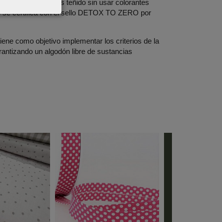
ministro. El hilo es teñido sin usar colorantes
so se certifica con el sello DETOX TO ZERO por
e como objetivo implementar los criterios de la
ntizando un algodón libre de sustancias