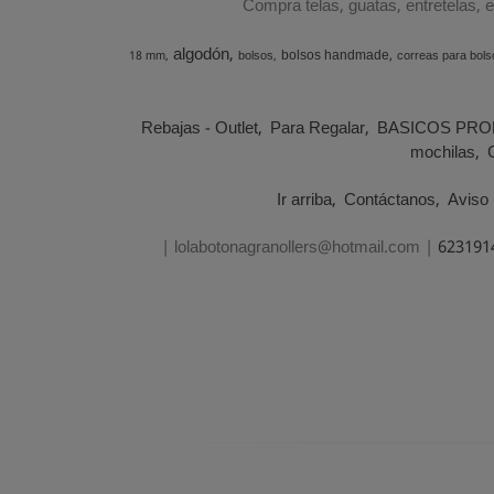
Compra telas, guatas, entretelas, 
algodón
bolsos handmade
18 mm
bolsos
correas para bols
Rebajas - Outlet
Para Regalar
BASICOS PRO
mochilas
Ir arriba
Contáctanos
Aviso 
| lolabotonagranollers@hotmail.com |
623191