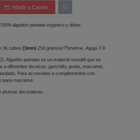
Añadir a Carrito
100% algodón peinado orgánico y détox.
o
 36 cabos
(3mm)
250 gramos/75metros. Aguja 7-9
EL Algodón peinado es un material versátil que se
 a diferentes técnicas: ganchillo, punto, macramé,
bordado. Para accesorios o complementos con
o para macramé.
r plumas decorativas.