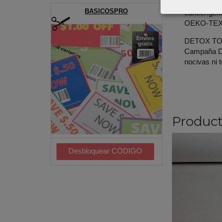
Algodón d
BASICOSPRO
cancerígeno
OEKO-TE
DETOX TO Z
Envíos
gratis
Campaña DE
nocivas ni 
Product