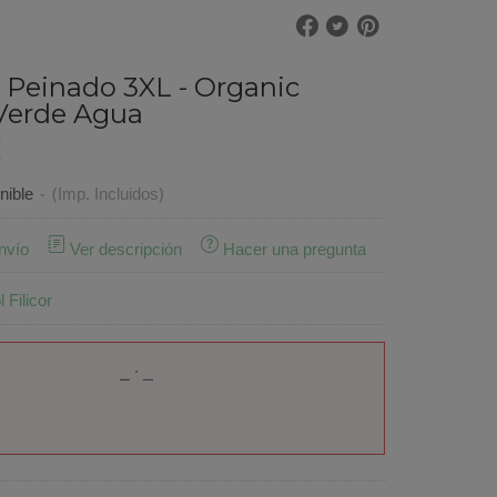
 Peinado 3XL - Organic
 Verde Agua
€
nible
-
(Imp. Incluidos)
nvío
Ver descripción
Hacer una pregunta
 Filicor