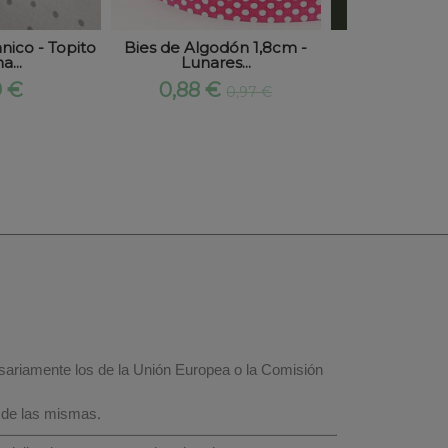
ico - Topito
Bies de Algodón 1,8cm -
Tela Algo
a...
Lunares...
Orgánico - 
9 €
0,88 €
4,86
0,97 €
esariamente los de la Unión Europea o la Comisión
 de las mismas.