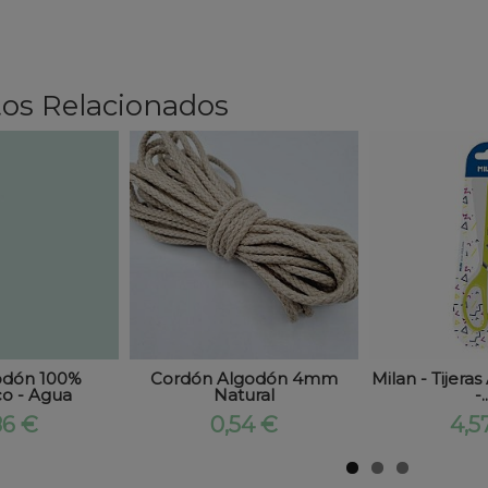
os Relacionados
odón 100%
Cordón Algodón 4mm
Milan - Tijeras
o - Agua
Natural
-..
86 €
0,54 €
4,5