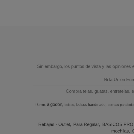
Sin embargo, los puntos de vista y las opiniones
Ni la Unión Eu
Compra telas, guatas, entretelas, 
algodón
bolsos handmade
18 mm
bolsos
correas para bols
Rebajas - Outlet
Para Regalar
BASICOS PRO
mochilas