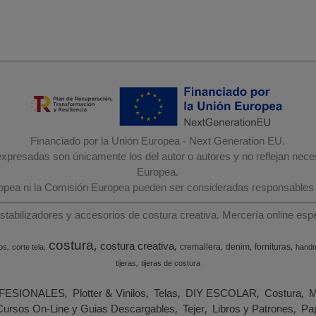
Financiado por la Unión Europea - Next Generation EU.
 expresadas son únicamente los del autor o autores y no reflejan nec
Europea.
ropea ni la Comisión Europea pueden ser consideradas responsables
estabilizadores y accesorios de costura creativa. Mercería online e
costura
costura creativa
cremallera
denim
fornituras
os
corte tela
hand
tijeras
tijeras de costura
FESIONALES
Plotter & Vinilos
Telas
DIY ESCOLAR
Costura
M
Cursos On-Line y Guias Descargables
Tejer
Libros y Patrones
Pap