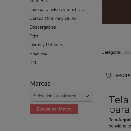
Mercería
Todo para bolsos y mochilas
Algodon liso
Cursos On-Line y Guias
Descargables
Tejer
Libros y Patrones
Categoría:
Lisa
Papeleria
Kits
DESCRI
Marcas
Tela
para
Tela Algo
convierte e