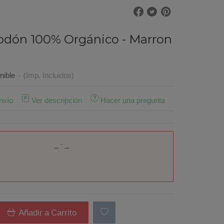
godón 100% Orgánico - Marron
nible
-
(Imp. Incluidos)
nvío
Ver descripción
Hacer una pregunta
Añadir a Carrito