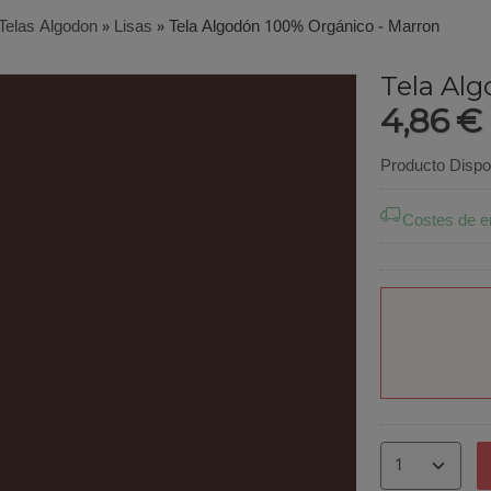
Telas Algodon
»
Lisas
»
Tela Algodón 100% Orgánico - Marron
Tela Al
4,86 €
Producto Dispo
Costes de e