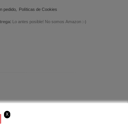
un pedido
Políticas de Cookies
trega:
Lo antes posible! No somos Amazon :-)
X