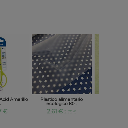
 Acid Amarillo
Plastico alimentario
Rustic Cotton
.
ecologico 80...
100% -
7 €
2,61 €
2,73
2,75 €