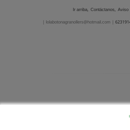
Ir arriba
Contáctanos
Aviso 
| lolabotonagranollers@hotmail.com |
623191