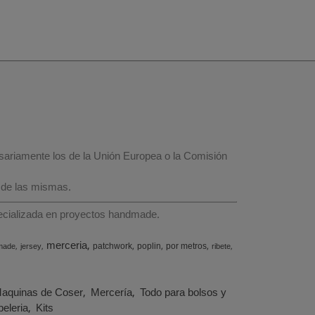
esariamente los de la Unión Europea o la Comisión
 de las mismas.
specializada en proyectos handmade.
merceria
patchwork
poplin
por metros
made
jersey
ribete
aquinas de Coser
Mercería
Todo para bolsos y
eleria
Kits