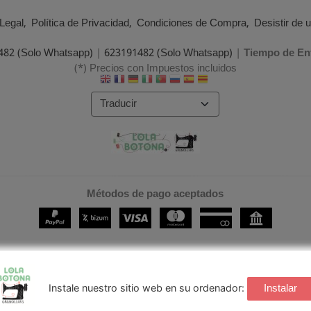
Legal
Política de Privacidad
Condiciones de Compra
Desistir de 
482 (Solo Whatsapp)
|
623191482 (Solo Whatsapp)
|
Tiempo de En
(*) Precios con Impuestos incluidos
Métodos de pago aceptados
Instalar
Instale nuestro sitio web en su ordenador: