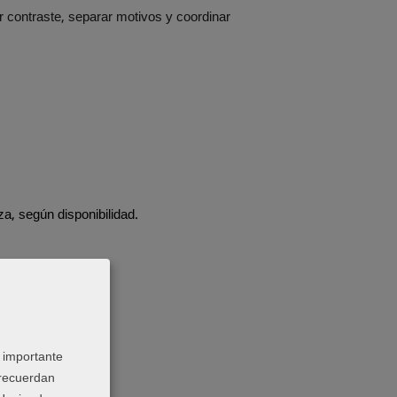
r contraste, separar motivos y coordinar
a, según disponibilidad.
 importante
 recuerdan