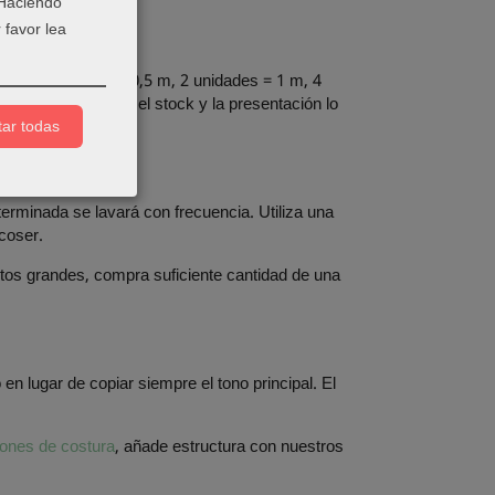
 Haciendo
 favor lea
rencia: 1 unidad = 0,5 m, 2 unidades = 1 m, 4
nuo, siempre que el stock y la presentación lo
ar todas
terminada se lavará con frecuencia. Utiliza una
 coser.
ectos grandes, compra suficiente cantidad de una
n lugar de copiar siempre el tono principal. El
rones de costura
, añade estructura con nuestros