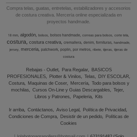
Compra telas, guatas, entretelas, estabilizadores y accesorios
de costura creativa. Mercería online especializada en
proyectos handmade.
algodón
bolsos handmade
18 mm
bolsos
correas para bolsos
corte tela
costura
costura creativa
cremallera
denim
fornituras
handmade
merceria
patchwork
poplin
por metros
jersey
ribete
tijeras
tijeras de
costura
Rebajas - Outlet
Para Regalar
BASICOS
PROFESIONALES
Plotter & Vinilos
Telas
DIY ESCOLAR
Costura
Maquinas de Coser
Mercería
Todo para bolsos y
mochilas
Cursos On-Line y Guias Descargables
Tejer
Libros y Patrones
Papeleria
Kits
Ir arriba
Contáctanos
Aviso Legal
Política de Privacidad
Condiciones de Compra
Desistir de un pedido
Políticas de
Cookies
| lolabotonagranollers@hotmail.com |
623191482 (Solo