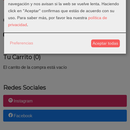
navegación y nos avisan si la web se vuelve lenta. Haciendo
click en "Aceptar" confirmas que estás de acuerdo con su
uso.
Para saber más, por favor lea nuestra
política de
Costes de Envío
privacidad
.
GRATIS *
Consultar Destinos
Preferencias
Aceptar todas
Tu Carrito (0)
El carrito de la compra está vacío
Redes Sociales
Instagram
Facebook