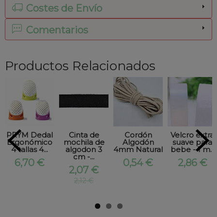
Costes de Envío
Comentarios
Productos Relacionados
PRYM Dedal
Cinta de
Cordón
Velcro extra
Ergonómico
mochila de
Algodón
suave para
4 tallas 4...
algodon 3
4mm Natural
bebe - 1 m...
cm -...
6,70 €
0,54 €
2,86 €
2,07 €
2,12 €