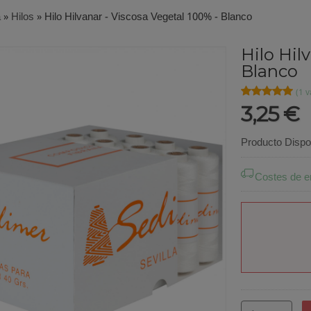
a
»
Hilos
»
Hilo Hilvanar - Viscosa Vegetal 100% - Blanco
Hilo Hil
Blanco
★★★★★
★★★★★
(1 v
3,25 €
Producto Dispo
Costes de e