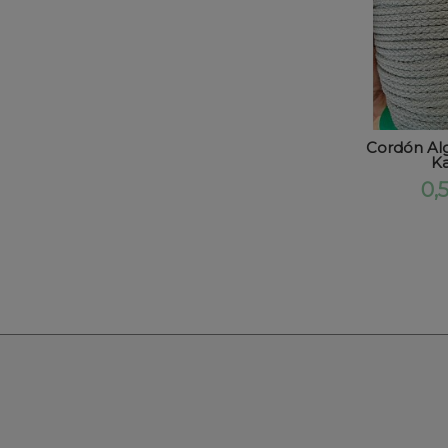
Cordón A
Ka
0,