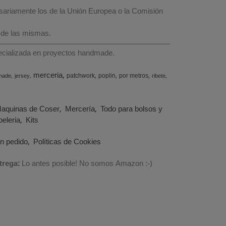
esariamente los de la Unión Europea o la Comisión
 de las mismas.
specializada en proyectos handmade.
merceria
patchwork
poplin
por metros
made
jersey
ribete
aquinas de Coser
Mercería
Todo para bolsos y
eleria
Kits
un pedido
Políticas de Cookies
trega:
Lo antes posible! No somos Amazon :-)