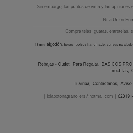
Sin embargo, los puntos de vista y las opiniones
Ni la Unión Eu
Compra telas, guatas, entretelas, 
algodón
bolsos handmade
18 mm
bolsos
correas para bols
Rebajas - Outlet
Para Regalar
BASICOS PRO
mochilas
Ir arriba
Contáctanos
Aviso 
| lolabotonagranollers@hotmail.com |
623191