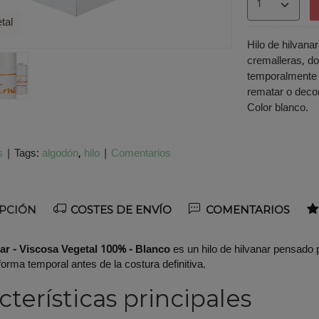
tal
Hilo de hilvana
cremalleras, do
temporalmente la
rematar o deco
Color blanco.
s
|
Tags:
algodón
hilo
|
Comentarios
PCIÓN
COSTES DE ENVÍO
COMENTARIOS
nar - Viscosa Vegetal 100% - Blanco
es un hilo de hilvanar pensado p
forma temporal antes de la costura definitiva.
cterísticas principales