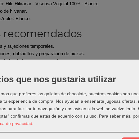
o: Hilo Hilvanar - Viscosa Vegetal 100% - Blanco.
lo de hilvanar.
e/color: Blanco.
s recomendados
s y sujeciones temporales.
iones, dobladillos y preparación de piezas.
rk, bordado y costura creativa.
s donde quieres evitar marcas o retirar el hilo con facilidad.
ios que nos gustaría utilizar
do elegir este producto
os que prefieres las galletas de chocolate, nuestras cookies son una
tipo de hilo si necesitas preparar el proyecto antes de coser, fijar un
cabado final.
 a tu experiencia de compra. Nos ayudan a enseñarte jugosas ofertas,
ias para facilitar tu navegación y nos avisan si la web se vuelve lenta.
ejos de uso
eptar" confirmas que estás de acuerdo con su uso.
Para saber más, por
tica de privacidad
.
mpre las indicaciones de uso del fabricante.
 prueba en un retal antes de aplicarlo en la pieza final.