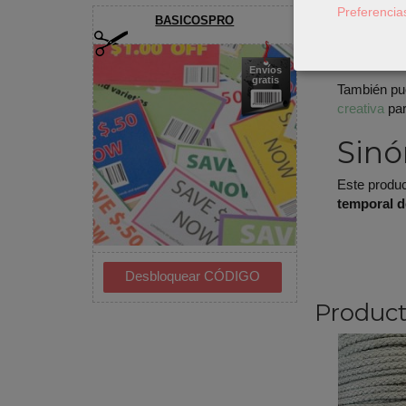
Preferencia
Retira 
BASICOSPRO
Mate
Envíos
gratis
También pu
creativa
par
Sinó
Este produ
temporal d
Product