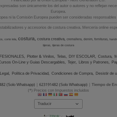
Financiado por la Unión Europea - Next Generation EU.
 expresadas son únicamente los del autor o autores y no reflejan nec
Europea.
ropea ni la Comisión Europea pueden ser consideradas responsables
estabilizadores y accesorios de costura creativa. Mercería online e
costura
costura creativa
cremallera
denim
fornituras
os
corte tela
hand
tijeras
tijeras de costura
FESIONALES
Plotter & Vinilos
Telas
DIY ESCOLAR
Costura
M
Cursos On-Line y Guias Descargables
Tejer
Libros y Patrones
Pap
Legal
Política de Privacidad
Condiciones de Compra
Desistir de 
482 (Solo Whatsapp)
|
623191482 (Solo Whatsapp)
|
Tiempo de En
(*) Precios con Impuestos incluidos