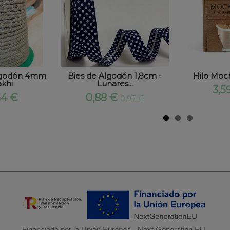
lgodón 4mm
Bies de Algodón 1,8cm -
Hilo Moch
khi
Lunares...
3,5
54 €
0,88 €
0,97 €