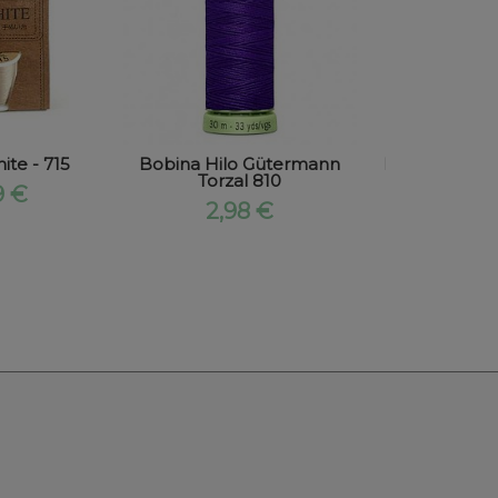
ite - 715
Bobina Hilo Gütermann
Bobina Hilo
Torzal 810
Marafl
9 €
2,98 €
4,25