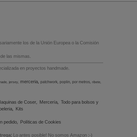
esariamente los de la Unión Europea o la Comisión
 de las mismas.
specializada en proyectos handmade.
merceria
patchwork
poplin
por metros
made
jersey
ribete
aquinas de Coser
Mercería
Todo para bolsos y
eleria
Kits
un pedido
Políticas de Cookies
trega:
Lo antes posible! No somos Amazon :-)