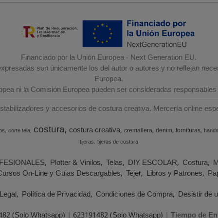
Financiado por la Unión Europea - Next Generation EU.
 expresadas son únicamente los del autor o autores y no reflejan nec
Europea.
ropea ni la Comisión Europea pueden ser consideradas responsables
estabilizadores y accesorios de costura creativa. Mercería online e
costura
costura creativa
cremallera
denim
fornituras
os
corte tela
hand
tijeras
tijeras de costura
FESIONALES
Plotter & Vinilos
Telas
DIY ESCOLAR
Costura
M
Cursos On-Line y Guias Descargables
Tejer
Libros y Patrones
Pap
Legal
Política de Privacidad
Condiciones de Compra
Desistir de 
482 (Solo Whatsapp)
|
623191482 (Solo Whatsapp)
|
Tiempo de En