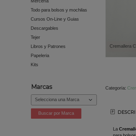
Mercería
Todo para bolsos y mochilas
Cursos On-Line y Guias
Descargables
Tejer
Cremallera C
Libros y Patrones
Papeleria
Kits
Marcas
Categoría:
Crem
DESCRI
La
Cremal
para bolsos