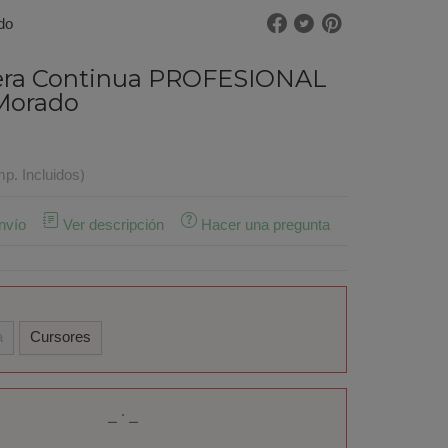
do
era Continua PROFESIONAL
 Morado
mp. Incluidos)
nvío
Ver descripción
Hacer una pregunta
a
Cursores