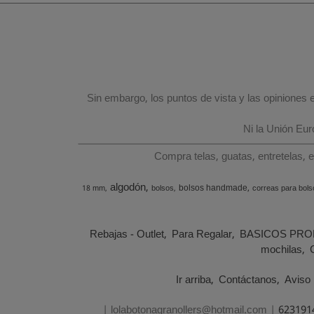
Sin embargo, los puntos de vista y las opiniones
Ni la Unión Eu
Compra telas, guatas, entretelas, 
algodón
bolsos handmade
18 mm
bolsos
correas para bols
Rebajas - Outlet
Para Regalar
BASICOS PRO
mochilas
Ir arriba
Contáctanos
Aviso 
| lolabotonagranollers@hotmail.com |
623191