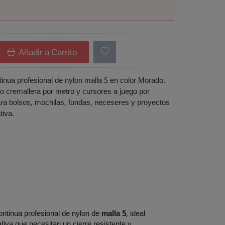
Añadir a Carrito
inua profesional de nylon malla 5 en color Morado.
o cremallera por metro y cursores a juego por
ara bolsos, mochilas, fundas, neceseres y proyectos
tiva.
ntinua profesional de nylon de
malla 5
, ideal
iva que necesitan un cierre resistente y