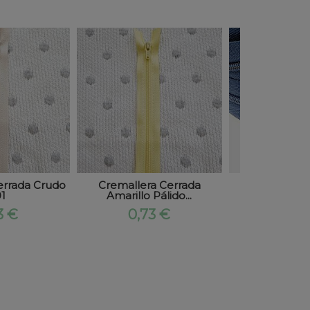
errada Crudo
Cremallera Cerrada
Cremallera
1
Amarillo Pálido...
CALIDAD SU
3 €
0,73 €
1,70