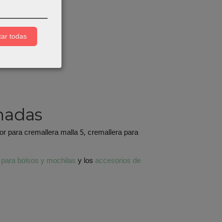
ar todas
nadas
or para cremallera malla 5, cremallera para
 para bolsos y mochilas
y los
accesorios de