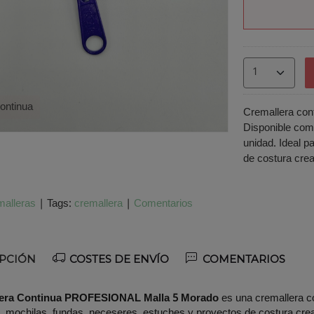
ontinua
Cremallera cont
Disponible com
unidad. Ideal p
de costura crea
alleras
|
Tags:
cremallera
|
Comentarios
PCIÓN
COSTES DE ENVÍO
COMENTARIOS
lera Continua PROFESIONAL Malla 5 Morado
es una cremallera co
, mochilas, fundas, neceseres, estuches y proyectos de costura creat