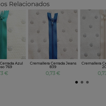
os Relacionados
Cerrada Azul
Cremallera Cerrada Jeans
Cremallera C
so 769
839
20
73 €
0,73 €
0,7