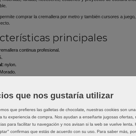
ble.
ermite comprar la cremallera por metro y también cursores a juego, 
ecto.
cterísticas principales
emallera continua profesional.
5.
l:
nylon.
Morado.
es disponibles:
Cremallera (por metro), Cursores (por unidad).
o:
cremallera por metro y cursores por unidad, según opción selecc
ios que nos gustaría utilizar
ecomendado:
bolsos, mochilas, fundas, neceseres y accesorios ha
a qué proyectos sirve?
os que prefieres las galletas de chocolate, nuestras cookies son una
 a tu experiencia de compra. Nos ayudan a enseñarte jugosas ofertas,
y mochilas de uso diario.
ias para facilitar tu navegación y nos avisan si la web se vuelve lenta.
r, estuches y monederos.
eptar" confirmas que estás de acuerdo con su uso.
Para saber más, por
acolchadas o textiles.