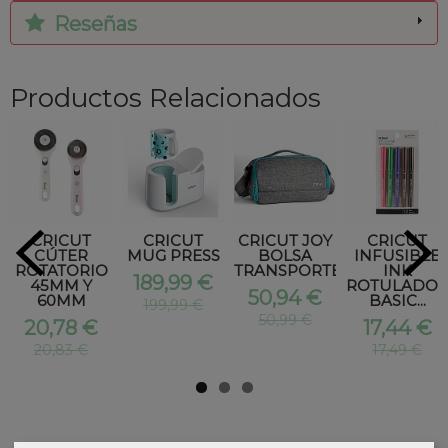
Reseñas
Productos Relacionados
CRICUT
CRICUT
CRICUT JOY
CRICUT
CÚTER
MUG PRESS
BOLSA
INFUSIBLE
ROTATORIO
TRANSPORTE
INK
189,99 €
45MM Y
ROTULADO
50,94 €
60MM
BASIC...
199,99 €
50,99 €
20,78 €
17,44 €
20,83 €
17,49 €