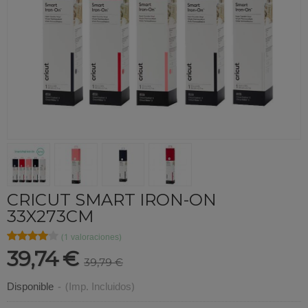
CRICUT SMART IRON-ON
33X273CM
★★★★★
★★★★★
(1 valoraciones)
39,74 €
39,79 €
Disponible
-
(Imp. Incluidos)