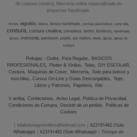
de costura creativa. Mercería online especializada en
proyectos handmade.
algodón
bolsos handmade
18 mm
bolsos
correas para bolsos
corte tela
costura
costura creativa
cremallera
denim
fornituras
handmade
merceria
patchwork
poplin
por metros
jersey
ribete
tijeras
tijeras de
costura
Rebajas - Outlet
Para Regalar
BASICOS
PROFESIONALES
Plotter & Vinilos
Telas
DIY ESCOLAR
Costura
Maquinas de Coser
Mercería
Todo para bolsos y
mochilas
Cursos On-Line y Guias Descargables
Tejer
Libros y Patrones
Papeleria
Kits
Ir arriba
Contáctanos
Aviso Legal
Política de Privacidad
Condiciones de Compra
Desistir de un pedido
Políticas de
Cookies
| lolabotonagranollers@hotmail.com |
623191482 (Solo
Whatsapp)
|
623191482 (Solo Whatsapp)
|
Tiempo de