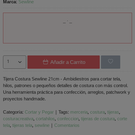
Marca
:
Sewline
Añadir a Carrito
Tijera Costura Sewline 21cm - Ambidiestros para cortar tela,
hilos, patrones o pequeños detalles de costura con más control.
Una herramienta práctica para confección, arreglos, patchwork y
proyectos handmade.
Categoría:
Cortar y Pegar
|
Tags:
merceria
costura
tijeras
costuracreativa
cortahilos
confeccion
tijeras de costura
corte
tela
tijeras tela
sewline
|
Comentarios