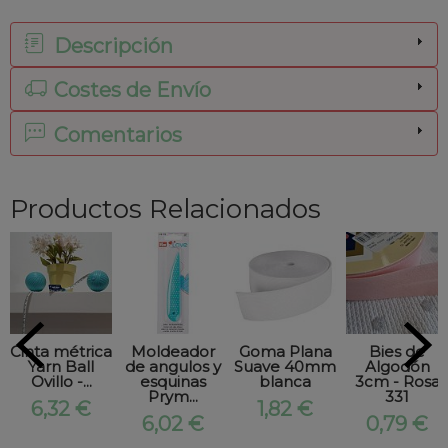
Descripción
Costes de Envío
Comentarios
Productos Relacionados
Cinta métrica
Moldeador
Goma Plana
Bies de
Yarn Ball
de angulos y
Suave 40mm
Algodón
Ovillo -...
esquinas
blanca
3cm - Rosa
Prym...
331
6,32 €
1,82 €
6,02 €
0,79 €