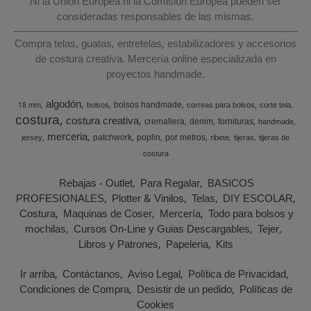
Ni la Unión Europea ni la Comisión Europea pueden ser
consideradas responsables de las mismas.
Compra telas, guatas, entretelas, estabilizadores y accesorios
de costura creativa. Mercería online especializada en
proyectos handmade.
algodón
bolsos handmade
18 mm
bolsos
correas para bolsos
corte tela
costura
costura creativa
cremallera
denim
fornituras
handmade
merceria
patchwork
poplin
por metros
jersey
ribete
tijeras
tijeras de
costura
Rebajas - Outlet
Para Regalar
BASICOS
PROFESIONALES
Plotter & Vinilos
Telas
DIY ESCOLAR
Costura
Maquinas de Coser
Mercería
Todo para bolsos y
mochilas
Cursos On-Line y Guias Descargables
Tejer
Libros y Patrones
Papeleria
Kits
Ir arriba
Contáctanos
Aviso Legal
Política de Privacidad
Condiciones de Compra
Desistir de un pedido
Políticas de
Cookies