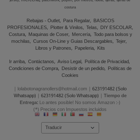
merceria
patchwork
poplin
por metros
jersey
ribete
tijeras
tijeras de
costura
Rebajas - Outlet
Para Regalar
BASICOS
PROFESIONALES
Plotter & Vinilos
Telas
DIY ESCOLAR
Costura
Maquinas de Coser
Mercería
Todo para bolsos y
mochilas
Cursos On-Line y Guias Descargables
Tejer
Libros y Patrones
Papeleria
Kits
Ir arriba
Contáctanos
Aviso Legal
Política de Privacidad
Condiciones de Compra
Desistir de un pedido
Políticas de
Cookies
| lolabotonagranollers@hotmail.com |
623191482 (Solo
Whatsapp)
|
623191482 (Solo Whatsapp)
|
Tiempo de
Entrega:
Lo antes posible! No somos Amazon :-)
(*) Precios con Impuestos incluidos