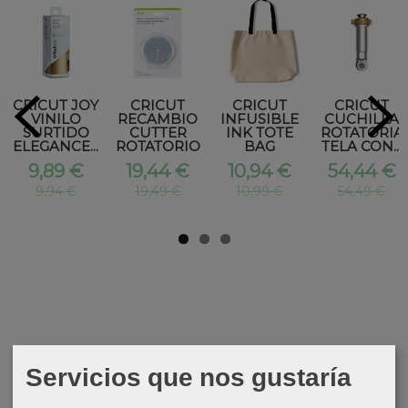
CRICUT JOY
CRICUT
CRICUT
CRICUT
VINILO
RECAMBIO
INFUSIBLE
CUCHILLA
SURTIDO
CUTTER
INK TOTE
ROTATORIA
ELEGANCE...
ROTATORIO
BAG
TELA CON...
9,89 €
19,44 €
10,94 €
54,44 €
9,94 €
19,49 €
10,99 €
54,49 €
Servicios que nos gustaría