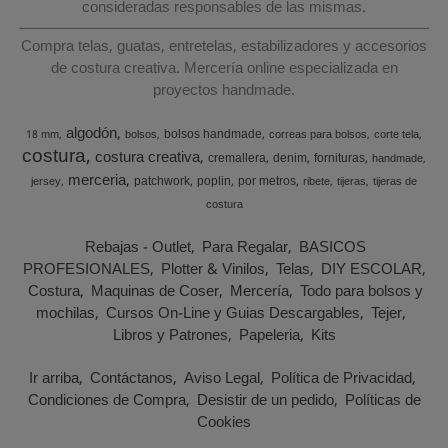
consideradas responsables de las mismas.
Compra telas, guatas, entretelas, estabilizadores y accesorios
de costura creativa. Mercería online especializada en
proyectos handmade.
algodón
bolsos handmade
18 mm
bolsos
correas para bolsos
corte tela
costura
costura creativa
cremallera
denim
fornituras
handmade
merceria
patchwork
poplin
por metros
jersey
ribete
tijeras
tijeras de
costura
Rebajas - Outlet
Para Regalar
BASICOS
PROFESIONALES
Plotter & Vinilos
Telas
DIY ESCOLAR
Costura
Maquinas de Coser
Mercería
Todo para bolsos y
mochilas
Cursos On-Line y Guias Descargables
Tejer
Libros y Patrones
Papeleria
Kits
Ir arriba
Contáctanos
Aviso Legal
Política de Privacidad
Condiciones de Compra
Desistir de un pedido
Políticas de
Cookies