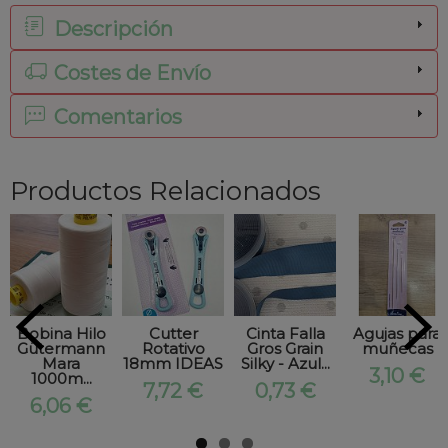
Descripción
Costes de Envío
Comentarios
Productos Relacionados
Bobina Hilo
Cutter
Cinta Falla
Agujas para
Gütermann
Rotativo
Gros Grain
muñecas
Mara
18mm IDEAS
Silky - Azul...
3,10 €
1000m...
7,72 €
0,73 €
6,06 €