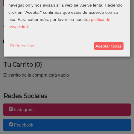
navegación y nos avisan si la web se vuelve lenta. Haciendo
click en "Aceptar" confirmas que estás de acuerdo con su
uso.
Para saber más, por favor lea nuestra
política de
Costes de Envío
privacidad
.
GRATIS *
Consultar Destinos
Preferencias
Aceptar todas
Tu Carrito (0)
El carrito de la compra está vacío
Redes Sociales
Instagram
Facebook