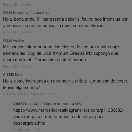
Responder
·
6 años
#3388
Montserrat Fradera Mula
Hola, bona tarda. M'interessaria saber si feu cursos intensius per
aprendre a cosir a màquina i a quin preu són. Gràcies
Responder
·
6 años
#4236
Aquilina
Me podrias informar sobre las clases de costura y patronajes
semana les. Soy de Lliça d'Amunt Gracias PD supongo que
ahora con lo del Coronavirus estarà parado
Responder
·
6 años
#16833
Silvia
Hola, estoy interesada en aprender a utilizar la máquina de coser,
tenéis algún curso?
↳ 1 respuestas
·
Responder
·
1 año
#16834
Laura Martín Puga en respuesta a Silvia
https://www.merceriacreativagranollers.com/p11386882-
primeros-pasos-con-tu-maquina-de-coser-guia-
descargable.html
Responder
·
1 año