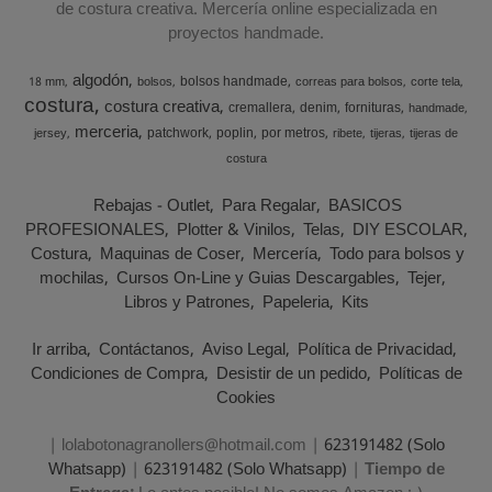
de costura creativa. Mercería online especializada en
proyectos handmade.
algodón
bolsos handmade
18 mm
bolsos
correas para bolsos
corte tela
costura
costura creativa
cremallera
denim
fornituras
handmade
merceria
patchwork
poplin
por metros
jersey
ribete
tijeras
tijeras de
costura
Rebajas - Outlet
Para Regalar
BASICOS
PROFESIONALES
Plotter & Vinilos
Telas
DIY ESCOLAR
Costura
Maquinas de Coser
Mercería
Todo para bolsos y
mochilas
Cursos On-Line y Guias Descargables
Tejer
Libros y Patrones
Papeleria
Kits
Ir arriba
Contáctanos
Aviso Legal
Política de Privacidad
Condiciones de Compra
Desistir de un pedido
Políticas de
Cookies
| lolabotonagranollers@hotmail.com |
623191482 (Solo
Whatsapp)
|
623191482 (Solo Whatsapp)
|
Tiempo de