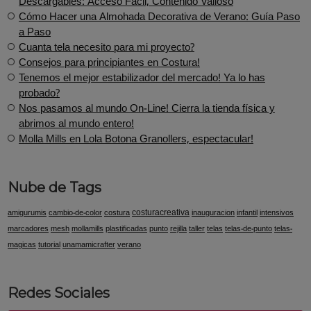
Descargables: Acceso Fácil, Contenido Valioso
Cómo Hacer una Almohada Decorativa de Verano: Guía Paso
a Paso
Cuanta tela necesito para mi proyecto?
Consejos para principiantes en Costura!
Tenemos el mejor estabilizador del mercado! Ya lo has
probado?
Nos pasamos al mundo On-Line! Cierra la tienda física y
abrimos al mundo entero!
Molla Mills en Lola Botona Granollers, espectacular!
Nube de Tags
costuracreativa
amigurumis
cambio-de-color
costura
inauguracion
infantil
intensivos
marcadores
mesh
mollamills
plastificadas
punto
rejilla
taller
telas
telas-de-punto
telas-
magicas
tutorial
unamamicrafter
verano
Redes Sociales