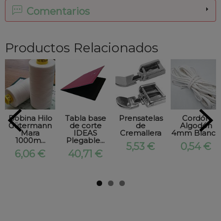
Comentarios
Productos Relacionados
Bobina Hilo
Tabla base
Prensatelas
Cordón
Gütermann
de corte
de
Algodón
Mara
IDEAS
Cremallera
4mm Blanco
1000m...
Plegable...
5,53 €
0,54 €
6,06 €
40,71 €