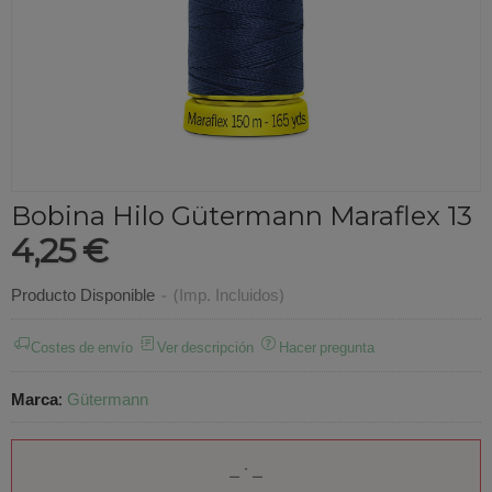
Bobina Hilo Gütermann Maraflex 13
4,25 €
Producto Disponible
-
(Imp. Incluidos)
Costes de envío
Ver descripción
Hacer pregunta
Marca
:
Gütermann