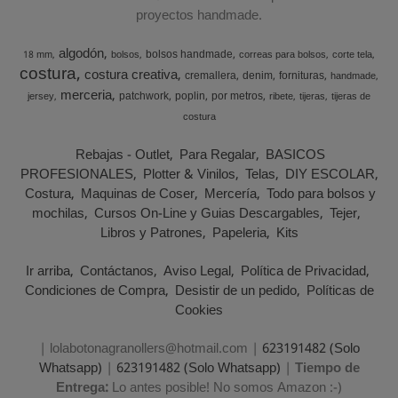
proyectos handmade.
algodón
bolsos handmade
18 mm
bolsos
correas para bolsos
corte tela
costura
costura creativa
cremallera
denim
fornituras
handmade
merceria
patchwork
poplin
por metros
jersey
ribete
tijeras
tijeras de
costura
Rebajas - Outlet
Para Regalar
BASICOS
PROFESIONALES
Plotter & Vinilos
Telas
DIY ESCOLAR
Costura
Maquinas de Coser
Mercería
Todo para bolsos y
mochilas
Cursos On-Line y Guias Descargables
Tejer
Libros y Patrones
Papeleria
Kits
Ir arriba
Contáctanos
Aviso Legal
Política de Privacidad
Condiciones de Compra
Desistir de un pedido
Políticas de
Cookies
| lolabotonagranollers@hotmail.com |
623191482 (Solo
Whatsapp)
|
623191482 (Solo Whatsapp)
|
Tiempo de
Entrega:
Lo antes posible! No somos Amazon :-)