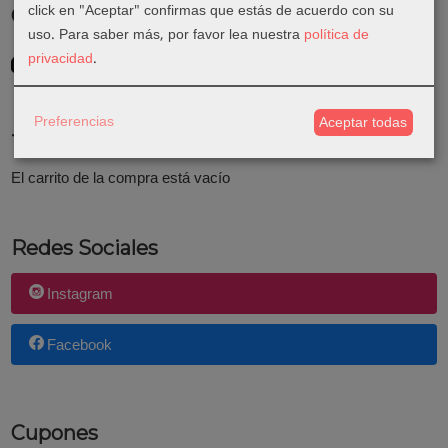
click en "Aceptar" confirmas que estás de acuerdo con su
Costes de Envío
uso.
Para saber más, por favor lea nuestra
política de
GRATIS *
privacidad
.
Consultar Destinos
Preferencias
Aceptar todas
Tu Carrito (0)
El carrito de la compra está vacío
Redes Sociales
Instagram
Facebook
Cupones