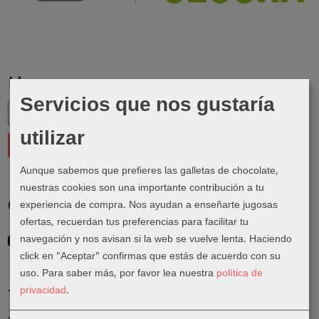
Marcas
Servicios que nos gustaría
utilizar
Aunque sabemos que prefieres las galletas de chocolate,
nuestras cookies son una importante contribución a tu
experiencia de compra. Nos ayudan a enseñarte jugosas
Costes de Envío
ofertas, recuerdan tus preferencias para facilitar tu
GRATIS *
navegación y nos avisan si la web se vuelve lenta. Haciendo
Consultar Destinos
click en "Aceptar" confirmas que estás de acuerdo con su
uso.
Para saber más, por favor lea nuestra
política de
privacidad
.
Tu Carrito (0)