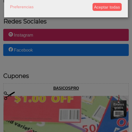
El carrito de la compra está vacío
Preferencias
Aceptar todas
Redes Sociales
Instagram
Facebook
Cupones
BASICOSPRO
Envíos
gratis