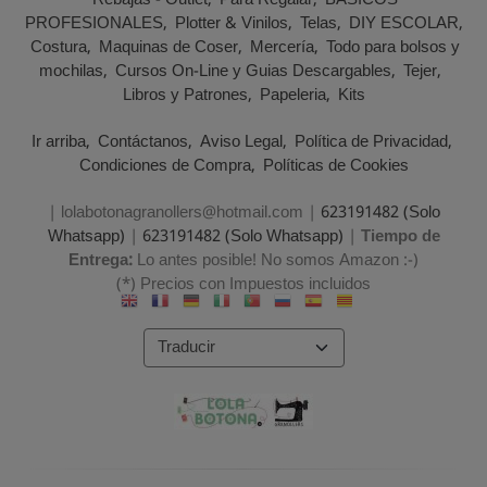
Rebajas - Outlet
Para Regalar
BASICOS
PROFESIONALES
Plotter & Vinilos
Telas
DIY ESCOLAR
Costura
Maquinas de Coser
Mercería
Todo para bolsos y
mochilas
Cursos On-Line y Guias Descargables
Tejer
Libros y Patrones
Papeleria
Kits
Ir arriba
Contáctanos
Aviso Legal
Política de Privacidad
Condiciones de Compra
Políticas de Cookies
| lolabotonagranollers@hotmail.com |
623191482 (Solo
Whatsapp)
|
623191482 (Solo Whatsapp)
|
Tiempo de
Entrega:
Lo antes posible! No somos Amazon :-)
(*) Precios con Impuestos incluidos