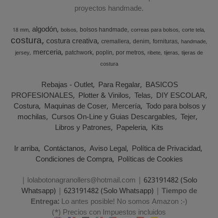
proyectos handmade.
algodón
bolsos handmade
18 mm
bolsos
correas para bolsos
corte tela
costura
costura creativa
cremallera
denim
fornituras
handmade
merceria
patchwork
poplin
por metros
jersey
ribete
tijeras
tijeras de
costura
Rebajas - Outlet
Para Regalar
BASICOS
PROFESIONALES
Plotter & Vinilos
Telas
DIY ESCOLAR
Costura
Maquinas de Coser
Mercería
Todo para bolsos y
mochilas
Cursos On-Line y Guias Descargables
Tejer
Libros y Patrones
Papeleria
Kits
Ir arriba
Contáctanos
Aviso Legal
Política de Privacidad
Condiciones de Compra
Políticas de Cookies
| lolabotonagranollers@hotmail.com |
623191482 (Solo
Whatsapp)
|
623191482 (Solo Whatsapp)
|
Tiempo de
Entrega:
Lo antes posible! No somos Amazon :-)
(*) Precios con Impuestos incluidos