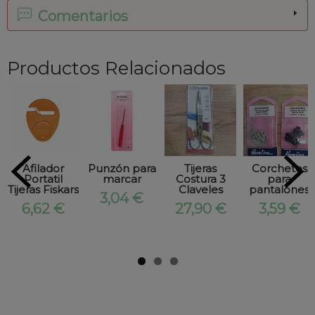
Comentarios
Productos Relacionados
Afilador
Punzón para
Tijeras
Corchetes
Portatil
marcar
Costura 3
para
Tijeras Fiskars
Claveles
pantalones
3,04 €
6,62 €
27,90 €
3,59 €