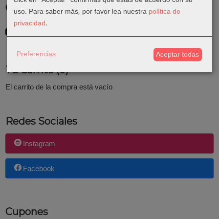
Costes de Envío
uso.
Para saber más, por favor lea nuestra
política de
privacidad
.
GRATIS *
Consultar Destinos
Preferencias
Aceptar todas
Tu Carrito (0)
El carrito de la compra está vacío
Redes Sociales
Instagram
Facebook
Cupones