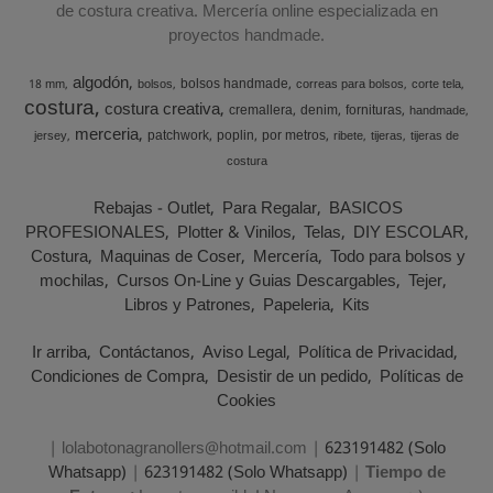
de costura creativa. Mercería online especializada en
proyectos handmade.
algodón
bolsos handmade
18 mm
bolsos
correas para bolsos
corte tela
costura
costura creativa
cremallera
denim
fornituras
handmade
merceria
patchwork
poplin
por metros
jersey
ribete
tijeras
tijeras de
costura
Rebajas - Outlet
Para Regalar
BASICOS
PROFESIONALES
Plotter & Vinilos
Telas
DIY ESCOLAR
Costura
Maquinas de Coser
Mercería
Todo para bolsos y
mochilas
Cursos On-Line y Guias Descargables
Tejer
Libros y Patrones
Papeleria
Kits
Ir arriba
Contáctanos
Aviso Legal
Política de Privacidad
Condiciones de Compra
Desistir de un pedido
Políticas de
Cookies
| lolabotonagranollers@hotmail.com |
623191482 (Solo
Whatsapp)
|
623191482 (Solo Whatsapp)
|
Tiempo de