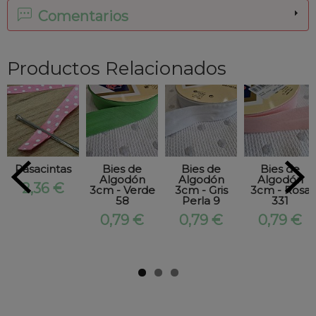
Comentarios
Productos Relacionados
Pasacintas
Bies de
Bies de
Bies de
Algodón
Algodón
Algodón
2,36 €
3cm - Verde
3cm - Gris
3cm - Rosa
58
Perla 9
331
0,79 €
0,79 €
0,79 €