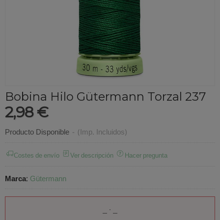
Bobina Hilo Gütermann Torzal 237
2,98 €
Producto Disponible
-
(Imp. Incluidos)
Costes de envío
Ver descripción
Hacer pregunta
Marca
:
Gütermann