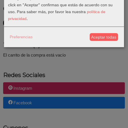
click en "Aceptar" confirmas que estás de acuerdo con su
Costes de Envío
uso.
Para saber más, por favor lea nuestra
política de
privacidad
.
GRATIS *
Consultar Destinos
Preferencias
Aceptar todas
Tu Carrito (0)
El carrito de la compra está vacío
Redes Sociales
Instagram
Facebook