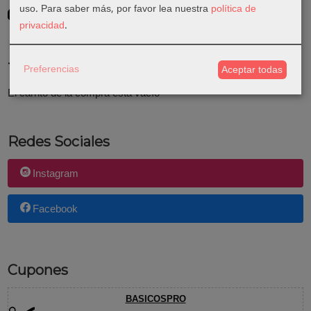
GRATIS *
uso.
Para saber más, por favor lea nuestra
política de
Consultar Destinos
privacidad
.
Tu Carrito (0)
Preferencias
Aceptar todas
El carrito de la compra está vacío
Redes Sociales
Instagram
Facebook
Cupones
BASICOSPRO