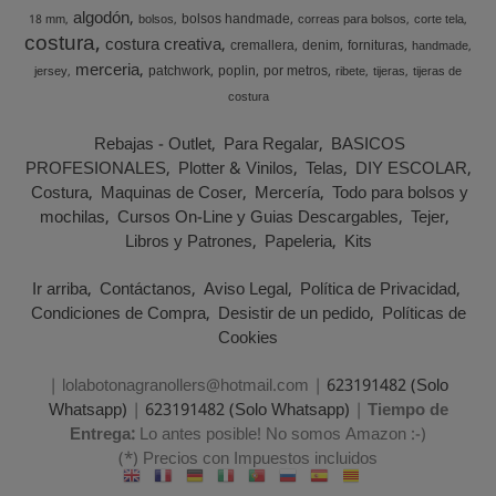
algodón
bolsos handmade
18 mm
bolsos
correas para bolsos
corte tela
costura
costura creativa
cremallera
denim
fornituras
handmade
merceria
patchwork
poplin
por metros
jersey
ribete
tijeras
tijeras de
costura
Rebajas - Outlet
Para Regalar
BASICOS
PROFESIONALES
Plotter & Vinilos
Telas
DIY ESCOLAR
Costura
Maquinas de Coser
Mercería
Todo para bolsos y
mochilas
Cursos On-Line y Guias Descargables
Tejer
Libros y Patrones
Papeleria
Kits
Ir arriba
Contáctanos
Aviso Legal
Política de Privacidad
Condiciones de Compra
Desistir de un pedido
Políticas de
Cookies
| lolabotonagranollers@hotmail.com |
623191482 (Solo
Whatsapp)
|
623191482 (Solo Whatsapp)
|
Tiempo de
Entrega:
Lo antes posible! No somos Amazon :-)
(*) Precios con Impuestos incluidos