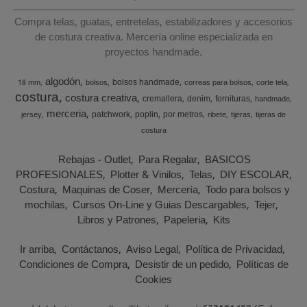
Compra telas, guatas, entretelas, estabilizadores y accesorios
de costura creativa. Mercería online especializada en
proyectos handmade.
algodón
bolsos handmade
18 mm
bolsos
correas para bolsos
corte tela
costura
costura creativa
cremallera
denim
fornituras
handmade
merceria
patchwork
poplin
por metros
jersey
ribete
tijeras
tijeras de
costura
Rebajas - Outlet
Para Regalar
BASICOS
PROFESIONALES
Plotter & Vinilos
Telas
DIY ESCOLAR
Costura
Maquinas de Coser
Mercería
Todo para bolsos y
mochilas
Cursos On-Line y Guias Descargables
Tejer
Libros y Patrones
Papeleria
Kits
Ir arriba
Contáctanos
Aviso Legal
Política de Privacidad
Condiciones de Compra
Desistir de un pedido
Políticas de
Cookies