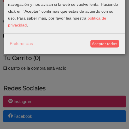
navegación y nos avisan si la web se vuelve lenta. Haciendo
click en "Aceptar" confirmas que estás de acuerdo con su
uso.
Para saber más, por favor lea nuestra
política de
Costes de Envío
privacidad
.
GRATIS *
Consultar Destinos
Preferencias
Aceptar todas
Tu Carrito (0)
El carrito de la compra está vacío
Redes Sociales
Instagram
Facebook