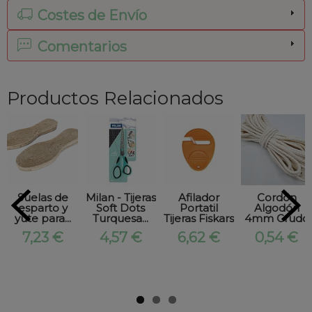
Costes de Envío
Comentarios
Productos Relacionados
Suelas de
Milan - Tijeras
Afilador
Cordón
esparto y
Soft Dots
Portatil
Algodón
yute para...
Turquesa...
Tijeras Fiskars
4mm Crudo
7,23 €
4,57 €
6,62 €
0,54 €