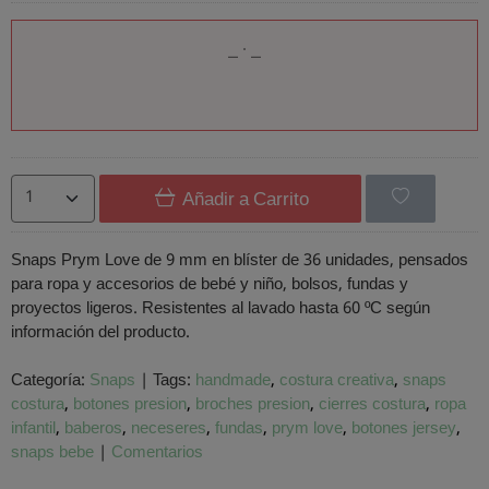
Añadir a Carrito
Snaps Prym Love de 9 mm en blíster de 36 unidades, pensados
para ropa y accesorios de bebé y niño, bolsos, fundas y
proyectos ligeros. Resistentes al lavado hasta 60 ºC según
información del producto.
Categoría:
Snaps
|
Tags:
handmade
costura creativa
snaps
costura
botones presion
broches presion
cierres costura
ropa
infantil
baberos
neceseres
fundas
prym love
botones jersey
snaps bebe
|
Comentarios