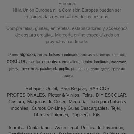
Europea.
Ni la Unión Europea ni la Comisión Europea pueden ser
consideradas responsables de las mismas.
Compra telas, guatas, entretelas, estabilizadores y accesorios
de costura creativa. Mercería online especializada en
proyectos handmade.
algodón
bolsos handmade
18 mm
bolsos
correas para bolsos
corte tela
costura
costura creativa
cremallera
denim
fornituras
handmade
merceria
patchwork
poplin
por metros
jersey
ribete
tijeras
tijeras de
costura
Rebajas - Outlet
Para Regalar
BASICOS
PROFESIONALES
Plotter & Vinilos
Telas
DIY ESCOLAR
Costura
Maquinas de Coser
Mercería
Todo para bolsos y
mochilas
Cursos On-Line y Guias Descargables
Tejer
Libros y Patrones
Papeleria
Kits
Ir arriba
Contáctanos
Aviso Legal
Política de Privacidad