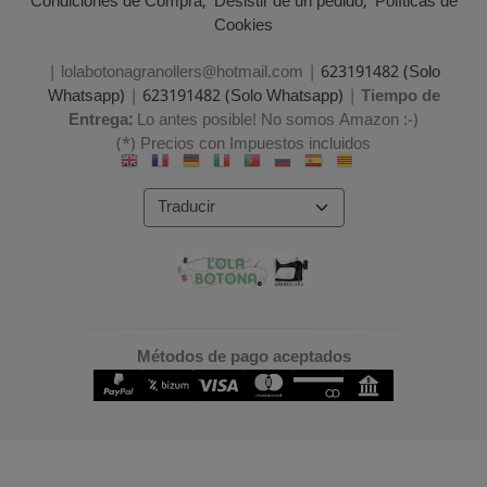
Condiciones de Compra
Desistir de un pedido
Políticas de
Cookies
| lolabotonagranollers@hotmail.com |
623191482 (Solo
Whatsapp)
|
623191482 (Solo Whatsapp)
|
Tiempo de
Entrega:
Lo antes posible! No somos Amazon :-)
(*) Precios con Impuestos incluidos
Métodos de pago aceptados