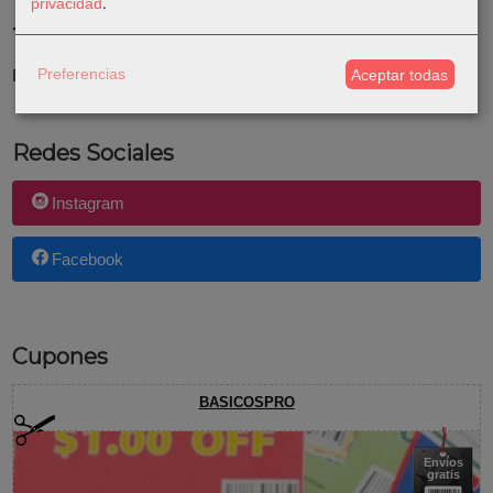
privacidad
.
Tu Carrito (0)
Preferencias
El carrito de la compra está vacío
Aceptar todas
Redes Sociales
Instagram
Facebook
Cupones
BASICOSPRO
Envíos
gratis