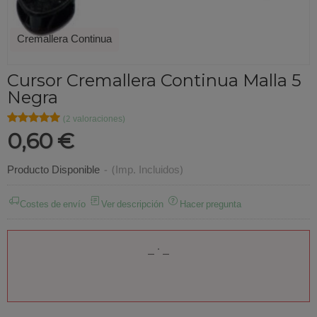
Cremallera Continua
Cursor Cremallera Continua Malla 5
Negra
★★★★★
★★★★★
(2 valoraciones)
0,60 €
Producto Disponible
-
(Imp. Incluidos)
Costes de envío
Ver descripción
Hacer pregunta