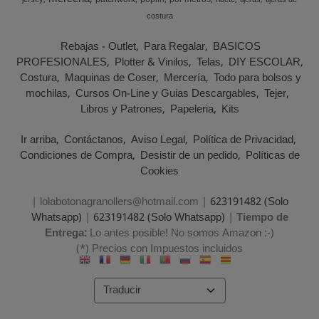
patchwork
poplin
por metros
jersey
ribete
tijeras
tijeras de
costura
Rebajas - Outlet
Para Regalar
BASICOS
PROFESIONALES
Plotter & Vinilos
Telas
DIY ESCOLAR
Costura
Maquinas de Coser
Mercería
Todo para bolsos y
mochilas
Cursos On-Line y Guias Descargables
Tejer
Libros y Patrones
Papeleria
Kits
Ir arriba
Contáctanos
Aviso Legal
Política de Privacidad
Condiciones de Compra
Desistir de un pedido
Políticas de
Cookies
| lolabotonagranollers@hotmail.com |
623191482 (Solo
Whatsapp)
|
623191482 (Solo Whatsapp)
|
Tiempo de
Entrega:
Lo antes posible! No somos Amazon :-)
(*) Precios con Impuestos incluidos