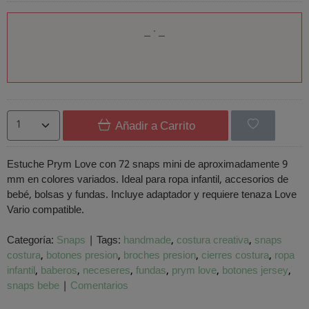
Añadir a Carrito
Estuche Prym Love con 72 snaps mini de aproximadamente 9
mm en colores variados. Ideal para ropa infantil, accesorios de
bebé, bolsas y fundas. Incluye adaptador y requiere tenaza Love
Vario compatible.
Categoría:
Snaps
|
Tags:
handmade
costura creativa
snaps
costura
botones presion
broches presion
cierres costura
ropa
infantil
baberos
neceseres
fundas
prym love
botones jersey
snaps bebe
|
Comentarios