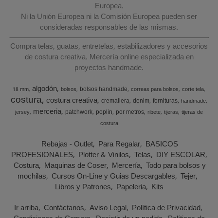
Europea.
Ni la Unión Europea ni la Comisión Europea pueden ser
consideradas responsables de las mismas.
Compra telas, guatas, entretelas, estabilizadores y accesorios
de costura creativa. Mercería online especializada en
proyectos handmade.
algodón
bolsos handmade
18 mm
bolsos
correas para bolsos
corte tela
costura
costura creativa
cremallera
denim
fornituras
handmade
merceria
patchwork
poplin
por metros
jersey
ribete
tijeras
tijeras de
costura
Rebajas - Outlet
Para Regalar
BASICOS
PROFESIONALES
Plotter & Vinilos
Telas
DIY ESCOLAR
Costura
Maquinas de Coser
Mercería
Todo para bolsos y
mochilas
Cursos On-Line y Guias Descargables
Tejer
Libros y Patrones
Papeleria
Kits
Ir arriba
Contáctanos
Aviso Legal
Política de Privacidad