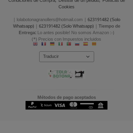
Condiciones de Compra
Desistir de un pedido
Políticas de
Cookies
| lolabotonagranollers@hotmail.com |
623191482 (Solo
Whatsapp)
|
623191482 (Solo Whatsapp)
|
Tiempo de
Entrega:
Lo antes posible! No somos Amazon :-)
(*) Precios con Impuestos incluidos
Métodos de pago aceptados