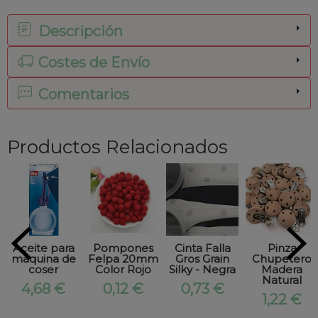
Descripción
Costes de Envío
Comentarios
Productos Relacionados
Aceite para
Pompones
Cinta Falla
Pinza
maquina de
Felpa 20mm
Gros Grain
Chupetero
coser
Color Rojo
Silky - Negra
Madera
Natural
4,68 €
0,12 €
0,73 €
1,22 €