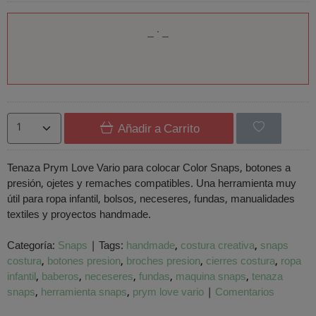
Añadir a Carrito
Tenaza Prym Love Vario para colocar Color Snaps, botones a
presión, ojetes y remaches compatibles. Una herramienta muy
útil para ropa infantil, bolsos, neceseres, fundas, manualidades
textiles y proyectos handmade.
Categoría:
Snaps
|
Tags:
handmade
costura creativa
snaps
costura
botones presion
broches presion
cierres costura
ropa
infantil
baberos
neceseres
fundas
maquina snaps
tenaza
snaps
herramienta snaps
prym love vario
|
Comentarios