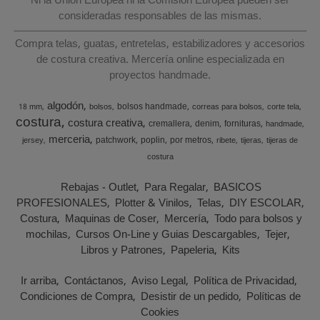
Ni la Unión Europea ni la Comisión Europea pueden ser
consideradas responsables de las mismas.
Compra telas, guatas, entretelas, estabilizadores y accesorios
de costura creativa. Mercería online especializada en
proyectos handmade.
algodón
bolsos handmade
18 mm
bolsos
correas para bolsos
corte tela
costura
costura creativa
cremallera
denim
fornituras
handmade
merceria
patchwork
poplin
por metros
jersey
ribete
tijeras
tijeras de
costura
Rebajas - Outlet
Para Regalar
BASICOS
PROFESIONALES
Plotter & Vinilos
Telas
DIY ESCOLAR
Costura
Maquinas de Coser
Mercería
Todo para bolsos y
mochilas
Cursos On-Line y Guias Descargables
Tejer
Libros y Patrones
Papeleria
Kits
Ir arriba
Contáctanos
Aviso Legal
Política de Privacidad
Condiciones de Compra
Desistir de un pedido
Políticas de
Cookies